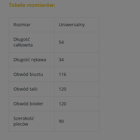
Tabela rozmiarów:
Rozmiar
Uniwersalny
Długość
54
całkowita
Długość rękawa
34
Obwód biustu
116
Obwód talii
120
Obwód bioder
120
Szerokość
90
pleców