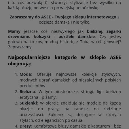
i to coś pozwolą Ci stworzyć stylizację bez wysiłku na
każdą okazję od wesela po wiejską potańcówkę.
Zapraszamy do ASEE
-
Twojego sklepu internetowego
z
odzieżą damską i nie tylko.
Mamy
jeszcze coś niezwykłego jak
bieliznę
,
zegarki
drewniane
,
kolczyki
i
portfele damskie
. Czy jesteś
gotowa na to coś, modną historię z Tobą w roli głównej?
Zapraszamy!
Najpopularniejsze kategorie w sklepie ASEE
obejmują:
Moda
: Oferuje najnowsze kolekcje stylowych,
modnych ubrań damskich od niezależnych polskich
producentów
.
Bielizna
: W tym biustonosze, stringi, figi, bielizna
erotyczna i piżamy.
Sukienki
: W ofercie znajdują się modele na każdą
okazję: do pracy, na randkę, na rodzinne
uroczystości. Sukienki są dostępne w różnych
stylach, od eleganckich po casual.
Dresy
: Komfortowe bluzy damskie z kapturem i bez