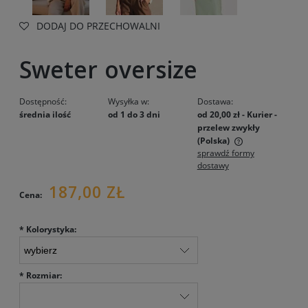
DODAJ DO PRZECHOWALNI
Sweter oversize
Dostępność:
Wysyłka w:
Dostawa:
średnia ilość
od 1 do 3 dni
od 20,00 zł
- Kurier -
przelew zwykły
(Polska)
sprawdź formy
Cena nie zawiera ewentualnych kosztów płatności
dostawy
187,00 ZŁ
Cena:
*
Kolorystyka:
*
Rozmiar: