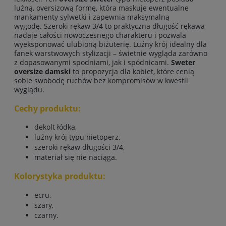
luźną, oversizową formę, która maskuje ewentualne
mankamenty sylwetki i zapewnia maksymalną
wygodę. Szeroki rękaw 3/4 to praktyczna długość rękawa
nadaje całości nowoczesnego charakteru i pozwala
wyeksponować ulubioną biżuterię. Luźny krój idealny dla
fanek warstwowych stylizacji – świetnie wygląda zarówno
z dopasowanymi spodniami, jak i spódnicami.
Sweter
oversize damski
to propozycja dla kobiet, które cenią
sobie swobodę ruchów bez kompromisów w kwestii
wyglądu.
Cechy produktu:
dekolt łódka,
luźny krój typu nietoperz,
szeroki rękaw długości 3/4,
materiał się nie naciąga.
Kolorystyka produktu:
ecru,
szary,
czarny.