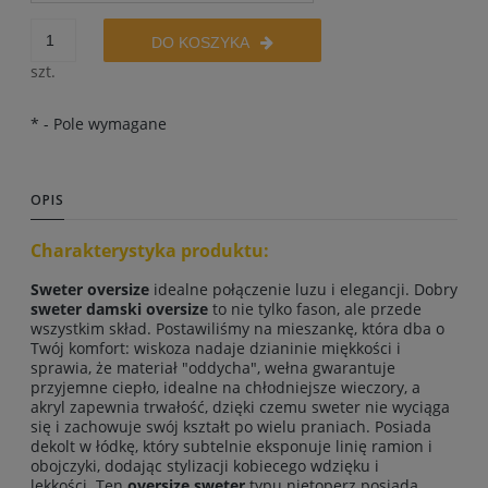
DO KOSZYKA
szt.
*
- Pole wymagane
OPIS
Charakterystyka produktu:
Sweter oversize
idealne połączenie luzu i elegancji. Dobry
sweter damski oversize
to nie tylko fason, ale przede
wszystkim skład. Postawiliśmy na mieszankę, która dba o
Twój komfort: wiskoza nadaje dzianinie miękkości i
sprawia, że materiał "oddycha", wełna gwarantuje
przyjemne ciepło, idealne na chłodniejsze wieczory, a
akryl zapewnia trwałość, dzięki czemu sweter nie wyciąga
się i zachowuje swój kształt po wielu praniach. Posiada
dekolt w łódkę, który subtelnie eksponuje linię ramion i
obojczyki, dodając stylizacji kobiecego wdzięku i
lekkości. Ten
oversize sweter
typu nietoperz posiada