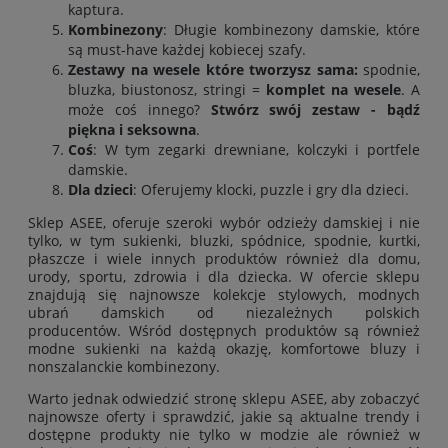
kaptura
.
Kombinezony
: Długie kombinezony damskie, które
są must-have każdej kobiecej szafy.
Zestawy na wesele które tworzysz sama:
spodnie
,
bluzka
,
biustonosz
,
stringi
=
komplet na wesele
. A
może coś innego?
Stwórz swój zestaw - bądź
piękna i seksowna
.
Coś
: W tym zegarki drewniane, kolczyki i portfele
damskie.
Dla dzieci
: Oferujemy klocki, puzzle i gry dla dzieci.
Sklep ASEE, oferuje szeroki wybór odzieży damskiej i nie
tylko, w tym
sukienki
,
bluzki
,
spódnice
,
spodnie
,
kurtki
,
płaszcze
i wiele innych produktów również
dla domu
,
urody
,
sportu
,
zdrowia
i
dla dziecka
. W ofercie sklepu
znajdują się najnowsze kolekcje stylowych, modnych
ubrań damskich od niezależnych polskich
producentów. Wśród dostępnych produktów są również
modne sukienki na każdą okazję, komfortowe bluzy i
nonszalanckie kombinezony.
Warto jednak odwiedzić stronę sklepu ASEE, aby zobaczyć
najnowsze oferty i sprawdzić, jakie są aktualne trendy i
dostępne produkty nie tylko w modzie ale również w