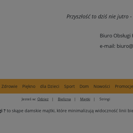
Przyszłość to dziś nie jutro
Biuro Obsługi 
e-mail: biuro@
Zdrowie
Piękno
dla Dzieci
Sport
Dom
Nowości
Promocj
Jesteś w:
Odzież
Bielizna
Majtki
Stringi
gi
?
to skąpe damskie majtki, które minimalizują widoczność linii bie