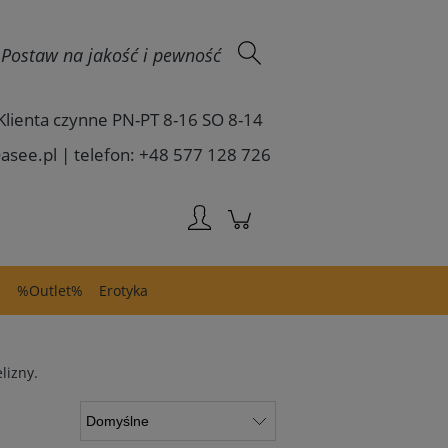
Zaloguj się
 - Postaw na jakość i pewność
Klienta czynne PN-PT 8-16 SO 8-14
asee.pl | telefon: +48 577 128 726
e
%Outlet%
Erotyka
lizny.