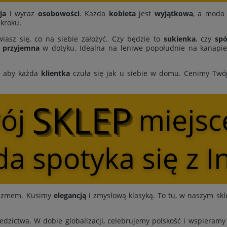
ja
i wyraz
osobowości
. Każda
kobieta
jest
wyjątkowa
, a moda 
 kroku.
iasz się, co na siebie założyć. Czy będzie to
sukienka
, czy
spó
i
przyjemna
w dotyku. Idealna na leniwe popołudnie na kanapie,
, aby każda
klientka
czuła się jak u siebie w domu. Cenimy Twó
ymizmem. Kusimy
elegancją
i zmysłową klasyką. To tu, w naszym skl
edzictwa. W dobie globalizacji, celebrujemy polskość i wspieram