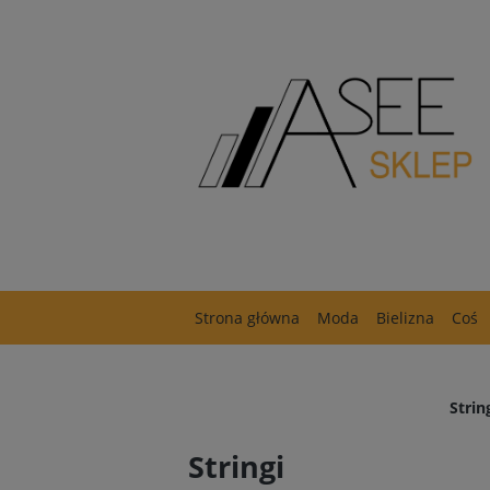
Strona główna
Moda
Bielizna
Coś
Strin
Stringi