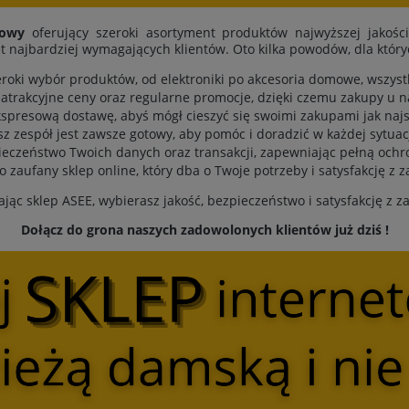
towy
oferujący szeroki asortyment produktów najwyższej jakośc
t najbardziej wymagających klientów. Oto kilka powodów, dla któr
eroki wybór produktów, od elektroniki po akcesoria domowe, wszys
atrakcyjne ceny oraz regularne promocje, dzięki czemu zakupy u n
spresową dostawę, abyś mógł cieszyć się swoimi zakupami jak najs
sz zespół jest zawsze gotowy, aby pomóc i doradzić w każdej sytuacj
eczeństwo Twoich danych oraz transakcji, zapewniając pełną ochr
to zaufany sklep online, który dba o Twoje potrzeby i satysfakcję z 
jąc sklep ASEE, wybierasz jakość, bezpieczeństwo i satysfakcję z 
Dołącz do grona naszych zadowolonych klientów już dziś !