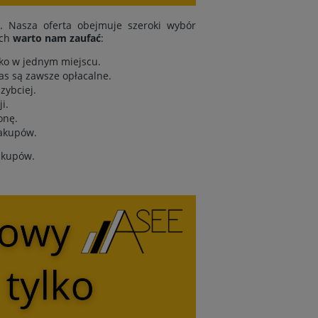
i. Nasza oferta obejmuje szeroki wybór
ych
warto nam zaufać
:
tko w jednym miejscu.
as są zawsze opłacalne.
zybciej.
i.
onę.
zakupów.
zakupów.