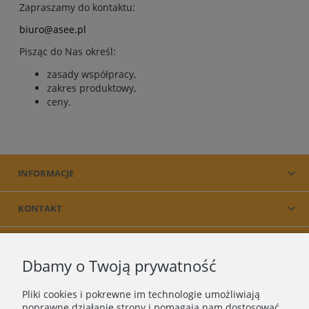
Zapraszamy do kontaktu:
biuro@asee.pl
Pisząc do Nas określ:
zasady współpracy,
zakres produktowy,
ceny.
INFORMACJE
KONTAKT
PRODUKT
Dbamy o Twoją prywatność
O NAS
Pliki cookies i pokrewne im technologie umożliwiają
poprawne działanie strony i pomagają nam dostosować