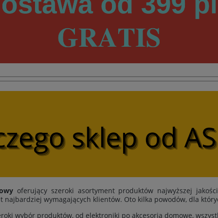
towy
oferujący szeroki asortyment produktów najwyższej jakośc
t najbardziej wymagających klientów. Oto kilka powodów, dla któr
eroki wybór produktów, od elektroniki po akcesoria domowe, wszys