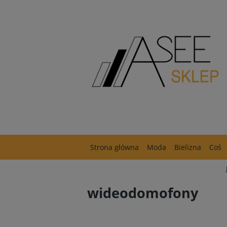
Strona główna
Moda
Bielizna
Coś
wideodomofony