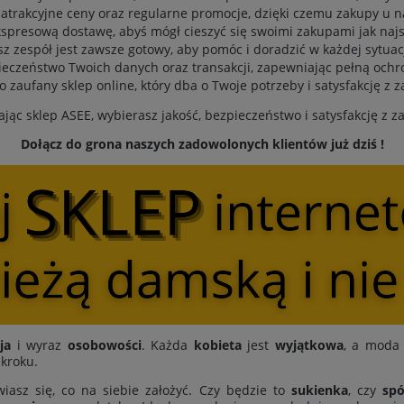
atrakcyjne ceny oraz regularne promocje, dzięki czemu zakupy u n
spresową dostawę, abyś mógł cieszyć się swoimi zakupami jak najs
sz zespół jest zawsze gotowy, aby pomóc i doradzić w każdej sytuacj
eczeństwo Twoich danych oraz transakcji, zapewniając pełną ochr
to zaufany sklep online, który dba o Twoje potrzeby i satysfakcję z 
jąc sklep ASEE, wybierasz jakość, bezpieczeństwo i satysfakcję z 
Dołącz do grona naszych zadowolonych klientów już dziś !
ja
i wyraz
osobowości
. Każda
kobieta
jest
wyjątkowa
, a moda 
 kroku.
iasz się, co na siebie założyć. Czy będzie to
sukienka
, czy
spó