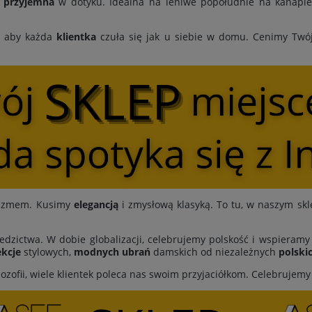
i
przyjemna
w dotyku. Idealna na leniwe popołudnie na kanapie,
, aby każda
klientka
czuła się jak u siebie w domu. Cenimy Twó
ymizmem. Kusimy
elegancją
i zmysłową klasyką. To tu, w naszym skl
edzictwa. W dobie globalizacji, celebrujemy polskość i wspieram
kcje
stylowych,
modnych ubrań
damskich od niezależnych
polski
lozofii, wiele klientek poleca nas swoim przyjaciółkom. Celebrujem