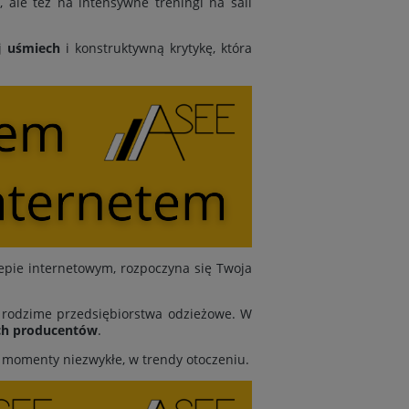
 ale też na intensywne treningi na sali
j
uśmiech
i konstruktywną krytykę, która
epie internetowym, rozpoczyna się Twoja
y rodzime przedsiębiorstwa odzieżowe. W
ch producentów
.
y momenty niezwykłe, w trendy otoczeniu.