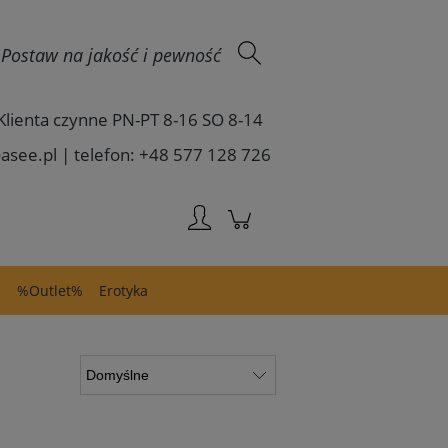
Zaloguj się
 - Postaw na jakość i pewność
Klienta czynne PN-PT 8-16 SO 8-14
asee.pl | telefon: +48 577 128 726
e
%Outlet%
Erotyka