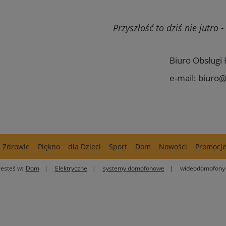
Przyszłość to dziś nie jutro
Biuro Obsługi 
e-mail: biuro@
Zdrowie
Piękno
dla Dzieci
Sport
Dom
Nowości
Promocj
Jesteś w:
Dom
Elektryczne
systemy domofonowe
wideodomofony