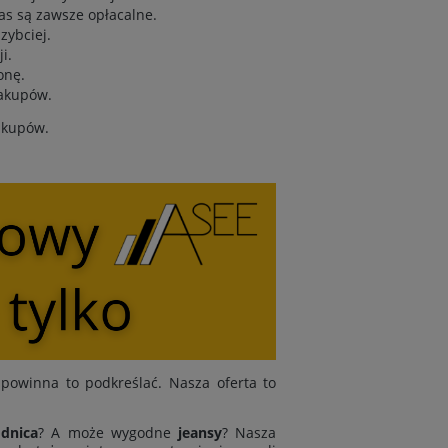
as są zawsze opłacalne.
zybciej.
i.
onę.
zakupów.
zakupów.
powinna to podkreślać. Nasza oferta to
dnica
? A może wygodne
jeansy
? Nasza