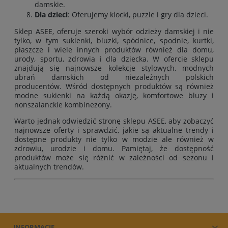
damskie.
Dla dzieci
: Oferujemy klocki, puzzle i gry dla dzieci.
Sklep ASEE, oferuje szeroki wybór odzieży damskiej i nie
tylko, w tym
sukienki
,
bluzki
,
spódnice
,
spodnie
,
kurtki
,
płaszcze
i wiele innych produktów również
dla domu
,
urody
,
sportu
,
zdrowia
i
dla dziecka
. W ofercie sklepu
znajdują się najnowsze kolekcje stylowych, modnych
ubrań damskich od niezależnych polskich
producentów. Wśród dostępnych produktów są również
modne sukienki na każdą okazję, komfortowe bluzy i
nonszalanckie kombinezony.
Warto jednak odwiedzić stronę sklepu ASEE, aby zobaczyć
najnowsze oferty i sprawdzić, jakie są aktualne trendy i
dostępne produkty nie tylko w modzie ale również w
zdrowiu, urodzie i domu. Pamiętaj, że dostępność
produktów może się różnić w zależności od sezonu i
aktualnych trendów.
INFORMACJE