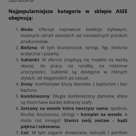
Zapraszamy!
Najpopularniejsze kategorie w sklepie ASEE
obejmują:
Moda
: Oferuje najnowsze kolekcje stylowych,
modnych ubrań damskich od niezależnych polskich
producentów
.
Bielizna
: W tym biustonosze, stringi, figi, bielizna
erotyczna i piżamy.
Sukienki
: W ofercie znajdują się modele na każdą
okazję: do pracy, na randkę, na rodzinne
uroczystości. Sukienki są dostępne w różnych
stylach, od eleganckich po casual.
Dresy
: Komfortowe bluzy damskie z kapturem i bez
kaptura
.
Kombinezony
: Długie kombinezony damskie, które
są must-have każdej kobiecej szafy.
Zestawy na wesele które tworzysz sama:
spodnie
,
bluzka
,
biustonosz
,
stringi
=
komplet na wesele
. A
może coś innego?
Stwórz swój zestaw - bądź
piękna i seksowna
.
Coś
: W tym zegarki drewniane, kolczyki i portfele