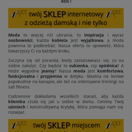
dziś !
Moda
to więcej niż ubrania, to
inspiracja
i wyraz
osobowości
. Każda
kobieta
jest
wyjątkowa
, a moda
powinna to podkreślać. Nasza oferta to opowieść, która
towarzyszy Ci na każdym kroku.
Zaczyna się od poranka, kiedy zastanawiasz się, co na
siebie założyć. Czy będzie to
sukienka
, czy
spódnica
? A
może wygodne
jeansy
? Nasza
moda
jest
komfortowa
,
funkcjonalna
i
przyjemna
w dotyku. Idealna na leniwe
popołudnie na kanapie, ale też na intensywne treningi na
sali fitness.
Codziennie dokładamy wszelkich starań, aby każda
klientka
czuła się jak u siebie w domu. Cenimy Twój
uśmiech
i konstruktywną krytykę, która pomaga nam się
rozwijać.