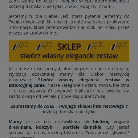
Zapraszamy do ASEE - Twojego sklepu internetowego z
odzieżą damską i nie tylko. Znajdź swój styl z nami.
Jesteśmy tu dla Ciebie. Jeśli masz pytania, jesteśmy do
Twojej dyspozycji. Na naszej stronie znajdziesz praktyczne
informacje, które przeprowadzą Cię krok po kroku przez
proces zakupów online.
Jeśli masz czasu, pomysł, albo po prostu chęci na kreację
stylizacji doskonałej mamy dla Ciebie niezwykłą
propozycję.
Stwórz własny elegancki zestaw w
atrakcyjnej cenie
. Nasze kategorie z działu moda, bielizna
i to coś pozwolą Ci stworzyć stylizację bez wysiłku na
każdą okazję od wesela po wiejską potańcówkę.
Zapraszamy do ASEE
-
Twojego sklepu internetowego
z
odzieżą damską i nie tylko.
Mamy
jeszcze coś niezwykłego jak
bieliznę
,
zegarki
drewniane
,
kolczyki
i
portfele damskie
. Czy jesteś
gotowa na to coś, modną historię z Tobą w roli głównej?