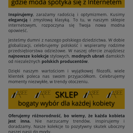
Inspirujemy
, zarażamy radością i optymizmem. Kusimy
elegancją
i zmysłową klasyką. To tu, w naszym sklepie
internetowym, rozpoczyna się Twoja nowa modna
opowieść.
Jesteśmy dumni z naszego polskiego dziedzictwa. W dobie
globalizacji, celebrujemy polskość i wspieramy rodzime
przedsiębiorstwa odzieżowe. W naszej ofercie znajdziesz
najnowsze kolekcje
stylowych,
modnych ubrań
damskich
od niezależnych
polskich producentów
.
Dzięki naszym wartościom i wyjątkowej filozofii, wiele
klientek poleca nas swoim przyjaciółkom. Celebrujemy
momenty niezwykłe, w trendy otoczeniu.
Oferujemy różnorodność, bo wiemy, że każda kobieta
jest inna.
Nie narzucamy trendów, inspirujemy i
doradzamy. Nasze kolekcje to pozytywny skutek uboczny
naszej pasji do mody.