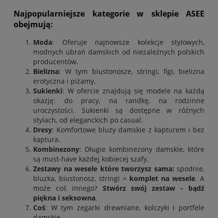
Najpopularniejsze kategorie w sklepie ASEE
obejmują:
Moda
: Oferuje najnowsze kolekcje stylowych,
modnych ubrań damskich od niezależnych polskich
producentów
.
Bielizna
: W tym biustonosze, stringi, figi, bielizna
erotyczna i piżamy.
Sukienki
: W ofercie znajdują się modele na każdą
okazję: do pracy, na randkę, na rodzinne
uroczystości. Sukienki są dostępne w różnych
stylach, od eleganckich po casual.
Dresy
: Komfortowe bluzy damskie z kapturem i bez
kaptura
.
Kombinezony
: Długie kombinezony damskie, które
są must-have każdej kobiecej szafy.
Zestawy na wesele które tworzysz sama:
spodnie
,
bluzka
,
biustonosz
,
stringi
=
komplet na wesele
. A
może coś innego?
Stwórz swój zestaw - bądź
piękna i seksowna
.
Coś
: W tym zegarki drewniane, kolczyki i portfele
damskie.