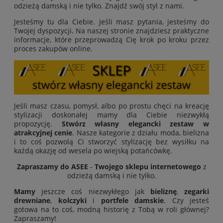
odzieżą damską i nie tylko. Znajdź swój styl z nami.
Jesteśmy tu dla Ciebie. Jeśli masz pytania, jesteśmy do
Twojej dyspozycji. Na naszej stronie znajdziesz praktyczne
informacje, które przeprowadzą Cię krok po kroku przez
proces zakupów online.
Jeśli masz czasu, pomysł, albo po prostu chęci na kreację
stylizacji doskonałej mamy dla Ciebie niezwykłą
propozycję.
Stwórz własny elegancki zestaw w
atrakcyjnej cenie
. Nasze kategorie z działu moda, bielizna
i to coś pozwolą Ci stworzyć stylizację bez wysiłku na
każdą okazję od wesela po wiejską potańcówkę.
Zapraszamy do ASEE
-
Twojego sklepu internetowego
z
odzieżą damską i nie tylko.
Mamy
jeszcze coś niezwykłego jak
bieliznę
,
zegarki
drewniane
,
kolczyki
i
portfele damskie
. Czy jesteś
gotowa na to coś, modną historię z Tobą w roli głównej?
Zapraszamy!