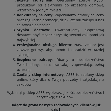
Bogaty asortyment
: Oferujemy szeroki wybór
produktów, od elektroniki po akcesoria domowe,
wszystko w jednym miejscu.
Konkurencyjne ceny
: Zapewniamy atrakcyjne ceny
oraz regularne promocje, dzięki czemu zakupy u nas
są zawsze opłacalne.
Szybka dostawa
: Gwarantujemy ekspresową
dostawę, abyś mógł cieszyć się swoimi zakupami jak
najszybciej.
Profesjonalna obsługa klienta
: Nasz zespół jest
zawsze gotowy, aby pomóc i doradzić w każdej
sytuacji.
Bezpieczne zakupy
: Dbamy o bezpieczeństwo
Twoich danych oraz transakcji, zapewniając pełną
ochronę.
Zaufany sklep internetowy
: ASEE to zaufany sklep
online, który dba o Twoje potrzeby i satysfakcję z
zakupów.
Wybierając sklep ASEE, wybierasz jakość, bezpieczeństwo i
satysfakcję z zakupów.
Dołącz do grona naszych zadowolonych klientów już
dziś !