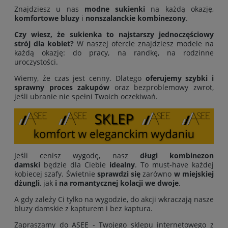
Znajdziesz u nas
modne sukienki
na każdą okazję,
komfortowe bluzy
i
nonszalanckie kombinezony
.
Czy wiesz, że sukienka to najstarszy jednoczęściowy
strój dla kobiet?
W naszej ofercie znajdziesz modele na
każdą okazję: do pracy, na randkę, na rodzinne
uroczystości.
Wiemy, że czas jest cenny. Dlatego
oferujemy
szybki i
sprawny proces zakupów
oraz bezproblemowy zwrot,
jeśli ubranie nie spełni Twoich oczekiwań.
Jeśli cenisz wygodę, nasz
długi kombinezon
damski
będzie dla Ciebie
idealny
. To must-have każdej
kobiecej szafy. Świetnie
sprawdzi się
zarówno
w miejskiej
dżungli
, jak
i na romantycznej kolacji we dwoje
.
A gdy zależy Ci tylko na wygodzie, do akcji wkraczają nasze
bluzy damskie z kapturem i bez kaptura.
Zapraszamy do ASEE - Twojego sklepu internetowego z