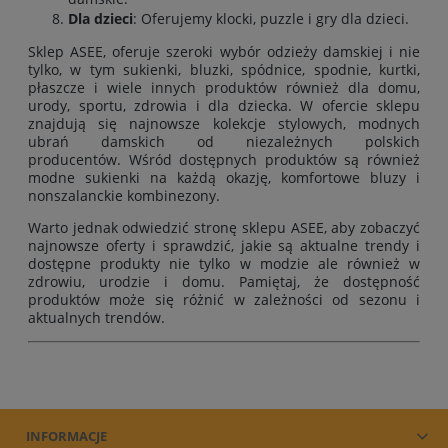
Dla dzieci
: Oferujemy klocki, puzzle i gry dla dzieci.
Sklep ASEE, oferuje szeroki wybór odzieży damskiej i nie
tylko, w tym
sukienki
,
bluzki
,
spódnice
,
spodnie
,
kurtki
,
płaszcze
i wiele innych produktów również
dla domu
,
urody
,
sportu
,
zdrowia
i
dla dziecka
. W ofercie sklepu
znajdują się najnowsze kolekcje stylowych, modnych
ubrań damskich od niezależnych polskich
producentów. Wśród dostępnych produktów są również
modne sukienki na każdą okazję, komfortowe bluzy i
nonszalanckie kombinezony.
Warto jednak odwiedzić stronę sklepu ASEE, aby zobaczyć
najnowsze oferty i sprawdzić, jakie są aktualne trendy i
dostępne produkty nie tylko w modzie ale również w
zdrowiu, urodzie i domu. Pamiętaj, że dostępność
produktów może się różnić w zależności od sezonu i
aktualnych trendów.
INFORMACJE