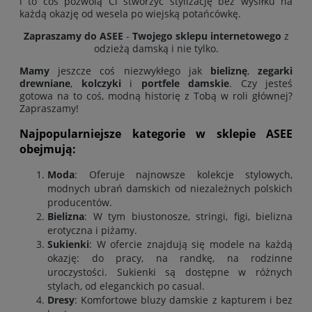
i to coś pozwolą Ci stworzyć stylizację bez wysiłku na
każdą okazję od wesela po wiejską potańcówkę.
Zapraszamy do ASEE
-
Twojego sklepu internetowego
z
odzieżą damską i nie tylko.
Mamy
jeszcze coś niezwykłego jak
bieliznę
,
zegarki
drewniane
,
kolczyki
i
portfele damskie
. Czy jesteś
gotowa na to coś, modną historię z Tobą w roli głównej?
Zapraszamy!
Najpopularniejsze kategorie w sklepie ASEE
obejmują:
Moda
: Oferuje najnowsze kolekcje stylowych,
modnych ubrań damskich od niezależnych polskich
producentów
.
Bielizna
: W tym biustonosze, stringi, figi, bielizna
erotyczna i piżamy.
Sukienki
: W ofercie znajdują się modele na każdą
okazję: do pracy, na randkę, na rodzinne
uroczystości. Sukienki są dostępne w różnych
stylach, od eleganckich po casual.
Dresy
: Komfortowe bluzy damskie z kapturem i bez