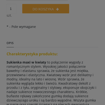
DO KOSZYKA
szt.
*
- Pole wymagane
OPIS
Charakterystyka produktu:
Sukienka maxi w kwiaty
to połączenie wygody z
romantycznym stylem. Wysokiej jakości połączenie
bawełny i elastanu sprawia, że sukienka jest miękka,
przewiewna i elastyczna. Kwiatowy wzór jest delikatny i
modny, idealny na lato i wiosnę. Wzór sprawia, że
sukienka wygląda lekko i świeżo. Kwadratowy dekolt z
przodu i z tyłu, oryginalny i stylowy, eksponuje obojczyki i
nadaje sukience nowoczesnego charakteru. Krótkie,
bufiaste rękawy zakończone gumką dodają sukience
dziewczęcego uroku i są bardzo wygodne. Wszyta gumka
w pasie oraz szeroki ściągacz na plecach gwarantują