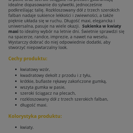
idealne dopasowanie do sylwetki, jednocześnie
podkreślając talię. Rozkloszowany dół z trzech szerokich
falban nadaje sukience lekkości i zwiewności, a także
pięknie układa się w ruchu. Długość maxi, elegancka i
uniwersalna, pasuje na wiele okazji.
Sukienka w kwiaty
maxi
to idealny wybór na letnie dni. Świetnie sprawdzi się
na spacerze, randce, imprezie, a nawet na weselu.
Wystarczy dobrać do niej odpowiednie dodatki, aby
stworzyć niepowtarzalny look.
Cechy produktu:
kwiatowy wzór,
kwadratowy dekolt z przodu i z tyłu,
krótkie, bufiaste rękawy zakończone gumką,
wszyta gumka w pasie,
szeroki ściągacz na plecach,
rozkloszowany dół z trzech szerokich falban,
długość maxi.
Kolorystyka produktu:
kwiaty.