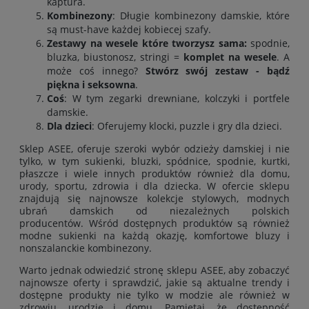
kaptura
.
Kombinezony
: Długie kombinezony damskie, które
są must-have każdej kobiecej szafy.
Zestawy na wesele które tworzysz sama:
spodnie
,
bluzka
,
biustonosz
,
stringi
=
komplet na wesele
. A
może coś innego?
Stwórz swój zestaw - bądź
piękna i seksowna
.
Coś
: W tym zegarki drewniane, kolczyki i portfele
damskie.
Dla dzieci
: Oferujemy klocki, puzzle i gry dla dzieci.
Sklep ASEE, oferuje szeroki wybór odzieży damskiej i nie
tylko, w tym
sukienki
,
bluzki
,
spódnice
,
spodnie
,
kurtki
,
płaszcze
i wiele innych produktów również
dla domu
,
urody
,
sportu
,
zdrowia
i
dla dziecka
. W ofercie sklepu
znajdują się najnowsze kolekcje stylowych, modnych
ubrań damskich od niezależnych polskich
producentów. Wśród dostępnych produktów są również
modne sukienki na każdą okazję, komfortowe bluzy i
nonszalanckie kombinezony.
Warto jednak odwiedzić stronę sklepu ASEE, aby zobaczyć
najnowsze oferty i sprawdzić, jakie są aktualne trendy i
dostępne produkty nie tylko w modzie ale również w
zdrowiu, urodzie i domu. Pamiętaj, że dostępność