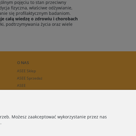
ólnym pojęciu to stan przeciwny
ycja fizyczna, właściwe odżywianie,
anie się profilaktycznym badaniom.
e całą wiedzę o zdrowiu i chorobach
ki, podtrzymywania życia oraz wiele
O NAS
ASEE Sklep
ASEE Sprzedaż
ASEE
otrzeb. Możesz zaakceptować wykorzystanie przez nas
.