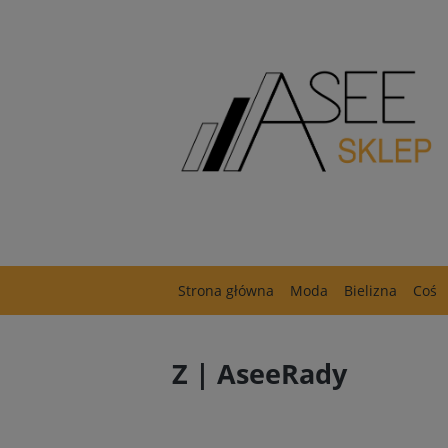
Strona główna
Moda
Bielizna
Coś
Z | AseeRady