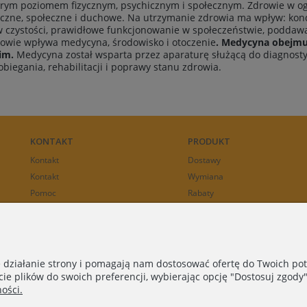
obrym poziomem fizycznym, psychicznym i społecznym. Zdrowie w og
iczne, społeczne i duchowe. Na utrzymanie zdrowia ma wpływ: kond
w czystości, prawidłowe funkcjonowanie w społeczeństwie, poddaw
rowie wpływa medycyna, środowisko i otoczenie
. Medycyna obejmuj
 im.
Medycyna został wsparta przez aparaturę służącą do diagnosty
iegania, rehabilitacji i poprawy stanu zdrowia.
KONTAKT
PRODUKT
Kontakt
Dostawy
Kontakt
Wymiana
Pomoc
Rabaty
Współpraca
Zwroty
e działanie strony i pomagają nam dostosować ofertę do Twoich p
cie plików do swoich preferencji, wybierając opcję "Dostosuj zgody"
Copyright © 2018 - 2025 |
ASEE
| Wszelkie prawa zastrzeżone
ości.