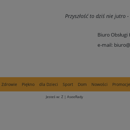
Przyszłość to dziś nie jutro
Biuro Obsługi 
e-mail: biuro@
Zdrowie
Piękno
dla Dzieci
Sport
Dom
Nowości
Promocj
Jesteś w:
Z | AseeRady