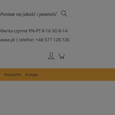
Zaloguj się
 - Postaw na jakość i pewność
Klienta czynne PN-PT 8-16 SO 8-14
asee.pl | telefon: +48 577 128 726
e
%Outlet%
Erotyka