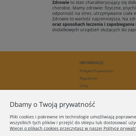
Zdrowie
to stan charakteryzujący się d
chorobie. Mamy zdrowie: fizyczne, psych
odporność na stres, utrzymywanie ciała 
Zdrowie to wartość najcenniejsza. Na zd
oraz sposobach leczenia i zapobiegania
dodatkowych urządzeń służących do zapob
INFORMACJE
Polityka Prywatności
Regulamin
Ceny
Rozliczanie
Dbamy o Twoją prywatność
Pliki cookies i pokrewne im technologie umożliwiają poprawn
wszystkich tych plików i przejść do sklepu lub dostosować uży
Więcej o plikach cookies przeczytasz w naszej Polityce prywatn