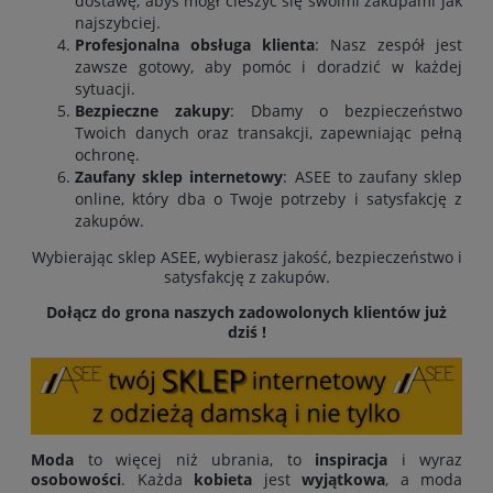
dostawę, abyś mógł cieszyć się swoimi zakupami jak
najszybciej.
Profesjonalna obsługa klienta
: Nasz zespół jest
zawsze gotowy, aby pomóc i doradzić w każdej
sytuacji.
Bezpieczne zakupy
: Dbamy o bezpieczeństwo
Twoich danych oraz transakcji, zapewniając pełną
ochronę.
Zaufany sklep internetowy
: ASEE to zaufany sklep
online, który dba o Twoje potrzeby i satysfakcję z
zakupów.
Wybierając sklep ASEE, wybierasz jakość, bezpieczeństwo i
satysfakcję z zakupów.
Dołącz do grona naszych zadowolonych klientów już
dziś !
Moda
to więcej niż ubrania, to
inspiracja
i wyraz
osobowości
. Każda
kobieta
jest
wyjątkowa
, a moda