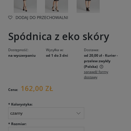
DODAJ DO PRZECHOWALNI
Spódnica z eko skóry
Dostępność:
Wysyłka w:
Dostawa:
na wyczerpaniu
od 1 do 3 dni
od 20,00 zł
- Kurier -
przelew zwykły
(Polska)
sprawdź formy
Cena nie zawiera ewentualnych kosztów płatności
dostawy
162,00 ZŁ
Cena:
*
Kolorystyka:
*
Rozmiar: