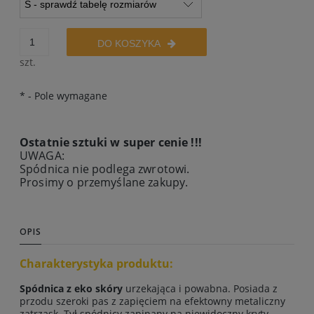
DO KOSZYKA
szt.
*
- Pole wymagane
Ostatnie sztuki w super cenie !!!
UWAGA:
Spódnica nie podlega zwrotowi.
Prosimy o przemyślane zakupy.
OPIS
Charakterystyka produktu:
Spódnica z eko skóry
urzekająca i powabna. Posiada z
przodu szeroki pas z zapięciem na efektowny metaliczny
zatrzask. Tył spódnicy zapinany na niewidoczny kryty