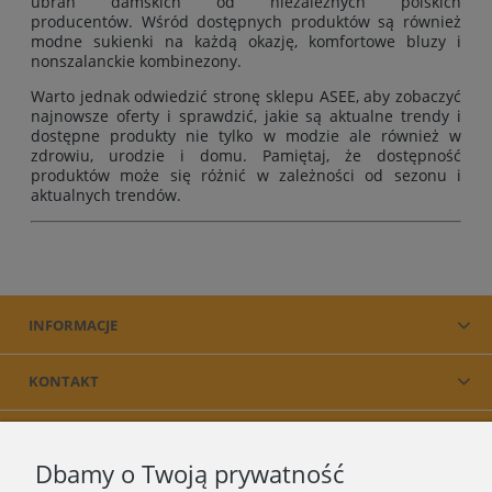
ubrań damskich od niezależnych polskich
producentów. Wśród dostępnych produktów są również
modne sukienki na każdą okazję, komfortowe bluzy i
nonszalanckie kombinezony.
Warto jednak odwiedzić stronę sklepu ASEE, aby zobaczyć
najnowsze oferty i sprawdzić, jakie są aktualne trendy i
dostępne produkty nie tylko w modzie ale również w
zdrowiu, urodzie i domu. Pamiętaj, że dostępność
produktów może się różnić w zależności od sezonu i
aktualnych trendów.
INFORMACJE
KONTAKT
PRODUKT
Dbamy o Twoją prywatność