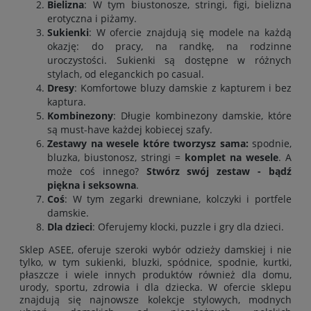
Bielizna
: W tym biustonosze, stringi, figi, bielizna
erotyczna i piżamy.
Sukienki
: W ofercie znajdują się modele na każdą
okazję: do pracy, na randkę, na rodzinne
uroczystości. Sukienki są dostępne w różnych
stylach, od eleganckich po casual.
Dresy
: Komfortowe bluzy damskie z kapturem i bez
kaptura
.
Kombinezony
: Długie kombinezony damskie, które
są must-have każdej kobiecej szafy.
Zestawy na wesele które tworzysz sama:
spodnie
,
bluzka
,
biustonosz
,
stringi
=
komplet na wesele
. A
może coś innego?
Stwórz swój zestaw - bądź
piękna i seksowna
.
Coś
: W tym zegarki drewniane, kolczyki i portfele
damskie.
Dla dzieci
: Oferujemy klocki, puzzle i gry dla dzieci.
Sklep ASEE, oferuje szeroki wybór odzieży damskiej i nie
tylko, w tym
sukienki
,
bluzki
,
spódnice
,
spodnie
,
kurtki
,
płaszcze
i wiele innych produktów również
dla domu
,
urody
,
sportu
,
zdrowia
i
dla dziecka
. W ofercie sklepu
znajdują się najnowsze kolekcje stylowych, modnych