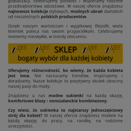
globalizacji, celebrujemy polskość i wspieramy rodzime
przedsiębiorstwa odzieżowe. W naszej ofercie znajdziesz
najnowsze kolekcje
stylowych,
modnych ubrań
damskich
od niezależnych
polskich producentów
.
Dzięki naszym wartościom i wyjątkowej filozofii, wiele
klientek poleca nas swoim przyjaciółkom. Celebrujemy
momenty niezwykłe, w trendy otoczeniu.
Oferujemy różnorodność, bo wiemy, że każda kobieta
jest inna.
Nie narzucamy trendów, inspirujemy i
doradzamy. Nasze kolekcje to pozytywny skutek uboczny
naszej pasji do mody.
Znajdziesz u nas
modne sukienki
na każdą okazję,
komfortowe bluzy
i
nonszalanckie kombinezony
.
Czy wiesz, że sukienka to najstarszy jednoczęściowy
strój dla kobiet?
W naszej ofercie znajdziesz modele na
każdą okazję: do pracy, na randkę, na rodzinne
uroczystości.