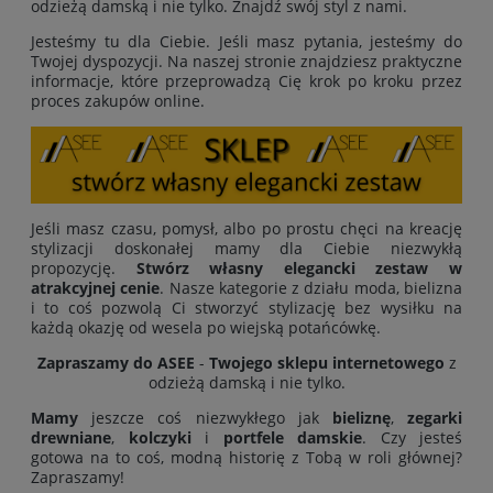
odzieżą damską i nie tylko. Znajdź swój styl z nami.
Jesteśmy tu dla Ciebie. Jeśli masz pytania, jesteśmy do
Twojej dyspozycji. Na naszej stronie znajdziesz praktyczne
informacje, które przeprowadzą Cię krok po kroku przez
proces zakupów online.
Jeśli masz czasu, pomysł, albo po prostu chęci na kreację
stylizacji doskonałej mamy dla Ciebie niezwykłą
propozycję.
Stwórz własny elegancki zestaw w
atrakcyjnej cenie
. Nasze kategorie z działu moda, bielizna
i to coś pozwolą Ci stworzyć stylizację bez wysiłku na
każdą okazję od wesela po wiejską potańcówkę.
Zapraszamy do ASEE
-
Twojego sklepu internetowego
z
odzieżą damską i nie tylko.
Mamy
jeszcze coś niezwykłego jak
bieliznę
,
zegarki
drewniane
,
kolczyki
i
portfele damskie
. Czy jesteś
gotowa na to coś, modną historię z Tobą w roli głównej?
Zapraszamy!