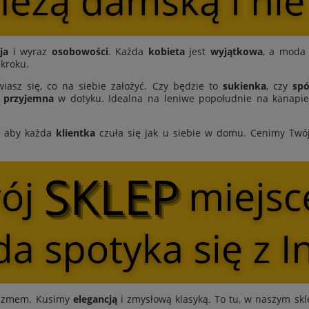
ja
i wyraz
osobowości
. Każda
kobieta
jest
wyjątkowa
, a moda 
 kroku.
iasz się, co na siebie założyć. Czy będzie to
sukienka
, czy
spó
i
przyjemna
w dotyku. Idealna na leniwe popołudnie na kanapie,
, aby każda
klientka
czuła się jak u siebie w domu. Cenimy Twó
ymizmem. Kusimy
elegancją
i zmysłową klasyką. To tu, w naszym skl