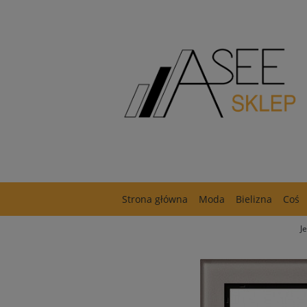
Strona główna
Moda
Bielizna
Coś
J