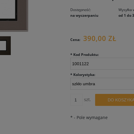
Dostępność:
Wysyłka 
na wyczerpaniu
od 1 do 
390,00 ZŁ
Cena:
*
Kod Produktu:
*
Kolorystyka:
szt.
DO KOSZYK
*
- Pole wymagane