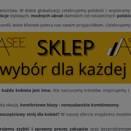
edzictwa. W dobie globalizacji, celebrujemy polskość i wspieram
kcje
stylowych,
modnych ubrań
damskich od niezależnych
polski
lozofii, wiele klientek poleca nas swoim przyjaciółkom. Celebrujem
każda kobieta jest inna.
Nie narzucamy trendów, inspirujemy i 
dą okazję,
komfortowe bluzy
i
nonszalanckie kombinezony
.
dnoczęściowy strój dla kobiet?
W naszej ofercie znajdziesz modele 
erujemy
szybki i sprawny proces zakupów
oraz bezproblemowy 