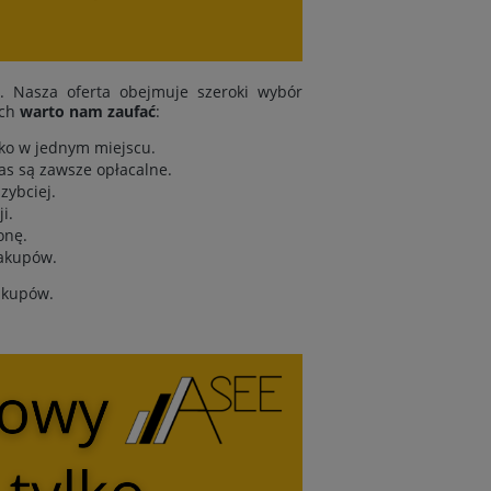
i. Nasza oferta obejmuje szeroki wybór
ych
warto nam zaufać
:
tko w jednym miejscu.
as są zawsze opłacalne.
zybciej.
i.
onę.
zakupów.
zakupów.