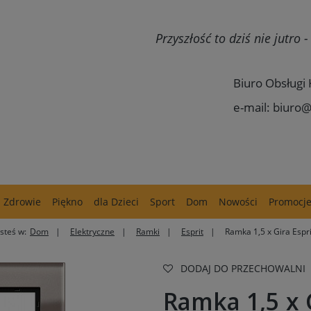
Przyszłość to dziś nie jutro
Biuro Obsługi 
e-mail: biuro@
Zdrowie
Piękno
dla Dzieci
Sport
Dom
Nowości
Promocj
esteś w:
Dom
Elektryczne
Ramki
Esprit
Ramka 1,5 x Gira Espri
DODAJ DO PRZECHOWALNI
Ramka 1,5 x G