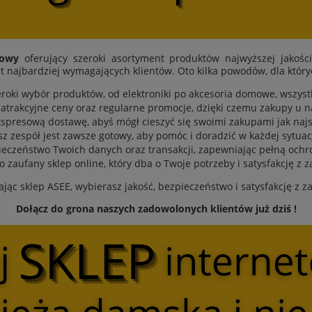
towy
oferujący szeroki asortyment produktów najwyższej jakośc
t najbardziej wymagających klientów. Oto kilka powodów, dla któr
eroki wybór produktów, od elektroniki po akcesoria domowe, wszys
atrakcyjne ceny oraz regularne promocje, dzięki czemu zakupy u n
spresową dostawę, abyś mógł cieszyć się swoimi zakupami jak najs
sz zespół jest zawsze gotowy, aby pomóc i doradzić w każdej sytuacj
eczeństwo Twoich danych oraz transakcji, zapewniając pełną ochr
to zaufany sklep online, który dba o Twoje potrzeby i satysfakcję z 
jąc sklep ASEE, wybierasz jakość, bezpieczeństwo i satysfakcję z 
Dołącz do grona naszych zadowolonych klientów już dziś !