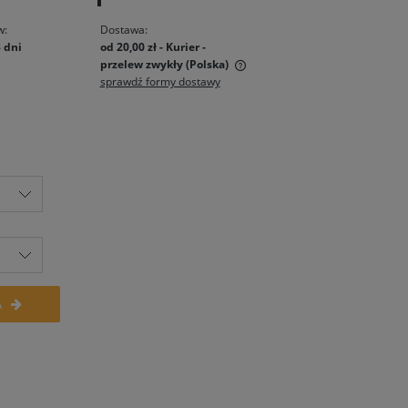
w:
Dostawa:
3 dni
od 20,00 zł
- Kurier -
przelew zwykły
(Polska)
sprawdź formy dostawy
Cena nie zawiera ewentualnych
kosztów płatności
A