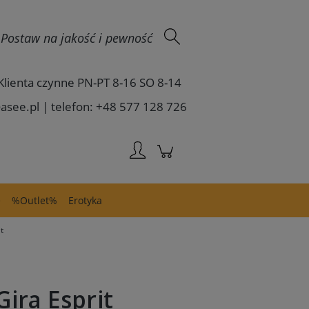
Zaloguj się
 - Postaw na jakość i pewność
Klienta czynne PN-PT 8-16 SO 8-14
asee.pl | telefon: +48 577 128 726
e
%Outlet%
Erotyka
t
ira Esprit