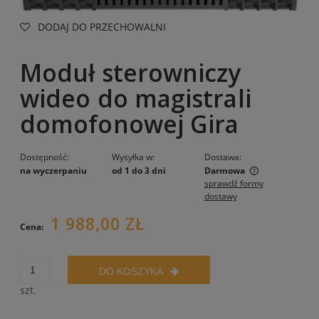
DODAJ DO PRZECHOWALNI
Moduł sterowniczy
wideo do magistrali
domofonowej Gira
Dostępność:
Wysyłka w:
Dostawa:
na wyczerpaniu
od 1 do 3 dni
Darmowa
sprawdź formy
Cena nie zawiera ewentualnych kosztów płatności
dostawy
1 988,00 ZŁ
Cena:
DO KOSZYKA
szt.