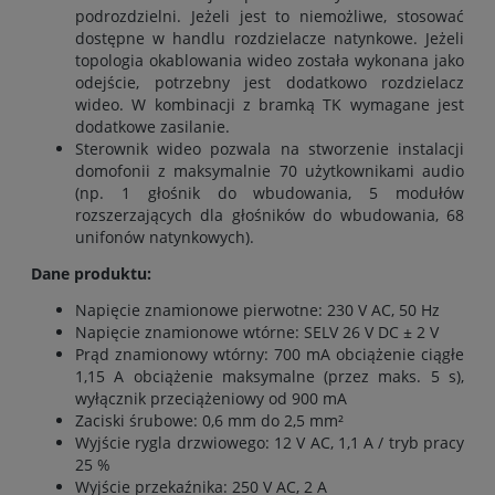
podrozdzielni. Jeżeli jest to niemożliwe, stosować
dostępne w handlu rozdzielacze natynkowe. Jeżeli
topologia okablowania wideo została wykonana jako
odejście, potrzebny jest dodatkowo rozdzielacz
wideo. W kombinacji z bramką TK wymagane jest
dodatkowe zasilanie.
Sterownik wideo pozwala na stworzenie instalacji
domofonii z maksymalnie 70 użytkownikami audio
(np. 1 głośnik do wbudowania, 5 modułów
rozszerzających dla głośników do wbudowania, 68
unifonów natynkowych).
Dane produktu:
Napięcie znamionowe pierwotne: 230 V AC, 50 Hz
Napięcie znamionowe wtórne: SELV 26 V DC ± 2 V
Prąd znamionowy wtórny: 700 mA obciążenie ciągłe
1,15 A obciążenie maksymalne (przez maks. 5 s),
wyłącznik przeciążeniowy od 900 mA
Zaciski śrubowe: 0,6 mm do 2,5 mm²
Wyjście rygla drzwiowego: 12 V AC, 1,1 A / tryb pracy
25 %
Wyjście przekaźnika: 250 V AC, 2 A