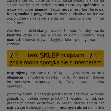
Zaczyna się od poranka, kiedy zastanawiasz się, co na
siebie założyć. Czy będzie to
sukienka
, czy
spódnica
? A
może wygodne
jeansy
? Nasza
moda
jest
komfortowa
,
funkcjonalna
i
przyjemna
w dotyku. Idealna na leniwe
popołudnie na kanapie, ale też na intensywne treningi na
sali fitness.
Codziennie dokładamy wszelkich starań, aby każda
klientka
czuła się jak u siebie w domu. Cenimy Twój
uśmiech
i konstruktywną krytykę, która pomaga nam się
rozwijać.
Inspirujemy
, zarażamy radością i optymizmem. Kusimy
elegancją
i zmysłową klasyką. To tu, w naszym sklepie
internetowym, rozpoczyna się Twoja nowa modna
opowieść.
Jesteśmy dumni z naszego polskiego dziedzictwa. W dobie
globalizacji, celebrujemy polskość i wspieramy rodzime
przedsiębiorstwa odzieżowe. W naszej ofercie znajdziesz
najnowsze kolekcje
stylowych,
modnych ubrań
damskich