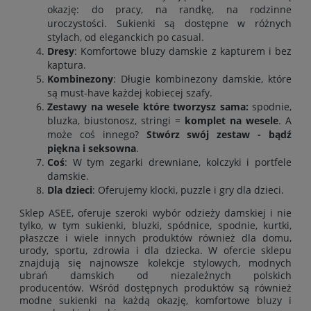
okazję: do pracy, na randkę, na rodzinne
uroczystości. Sukienki są dostępne w różnych
stylach, od eleganckich po casual.
Dresy
: Komfortowe bluzy damskie z kapturem i bez
kaptura
.
Kombinezony
: Długie kombinezony damskie, które
są must-have każdej kobiecej szafy.
Zestawy na wesele które tworzysz sama:
spodnie
,
bluzka
,
biustonosz
,
stringi
=
komplet na wesele
. A
może coś innego?
Stwórz swój zestaw - bądź
piękna i seksowna
.
Coś
: W tym zegarki drewniane, kolczyki i portfele
damskie.
Dla dzieci
: Oferujemy klocki, puzzle i gry dla dzieci.
Sklep ASEE, oferuje szeroki wybór odzieży damskiej i nie
tylko, w tym
sukienki
,
bluzki
,
spódnice
,
spodnie
,
kurtki
,
płaszcze
i wiele innych produktów również
dla domu
,
urody
,
sportu
,
zdrowia
i
dla dziecka
. W ofercie sklepu
znajdują się najnowsze kolekcje stylowych, modnych
ubrań damskich od niezależnych polskich
producentów. Wśród dostępnych produktów są również
modne sukienki na każdą okazję, komfortowe bluzy i