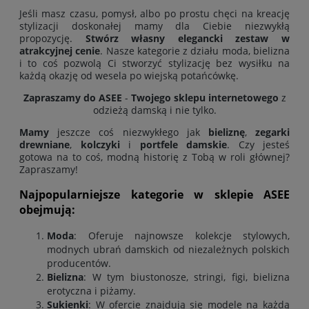
Jeśli masz czasu, pomysł, albo po prostu chęci na kreację
stylizacji doskonałej mamy dla Ciebie niezwykłą
propozycję.
Stwórz własny elegancki zestaw w
atrakcyjnej cenie
. Nasze kategorie z działu moda, bielizna
i to coś pozwolą Ci stworzyć stylizację bez wysiłku na
każdą okazję od wesela po wiejską potańcówkę.
Zapraszamy do ASEE
-
Twojego sklepu internetowego
z
odzieżą damską i nie tylko.
Mamy
jeszcze coś niezwykłego jak
bieliznę
,
zegarki
drewniane
,
kolczyki
i
portfele damskie
. Czy jesteś
gotowa na to coś, modną historię z Tobą w roli głównej?
Zapraszamy!
Najpopularniejsze kategorie w sklepie ASEE
obejmują:
Moda
: Oferuje najnowsze kolekcje stylowych,
modnych ubrań damskich od niezależnych polskich
producentów
.
Bielizna
: W tym biustonosze, stringi, figi, bielizna
erotyczna i piżamy.
Sukienki
: W ofercie znajdują się modele na każdą