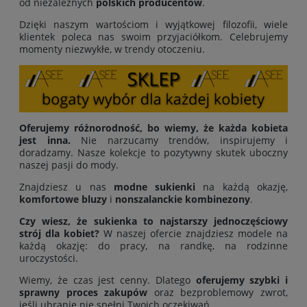
od niezależnych
polskich producentów
.
Dzięki naszym wartościom i wyjątkowej filozofii, wiele
klientek poleca nas swoim przyjaciółkom. Celebrujemy
momenty niezwykłe, w trendy otoczeniu.
Oferujemy różnorodność, bo wiemy, że każda kobieta
jest inna.
Nie narzucamy trendów, inspirujemy i
doradzamy. Nasze kolekcje to pozytywny skutek uboczny
naszej pasji do mody.
Znajdziesz u nas
modne sukienki
na każdą okazję,
komfortowe bluzy
i
nonszalanckie kombinezony
.
Czy wiesz, że sukienka to najstarszy jednoczęściowy
strój dla kobiet?
W naszej ofercie znajdziesz modele na
każdą okazję: do pracy, na randkę, na rodzinne
uroczystości.
Wiemy, że czas jest cenny. Dlatego
oferujemy
szybki i
sprawny proces zakupów
oraz bezproblemowy zwrot,
jeśli ubranie nie spełni Twoich oczekiwań.