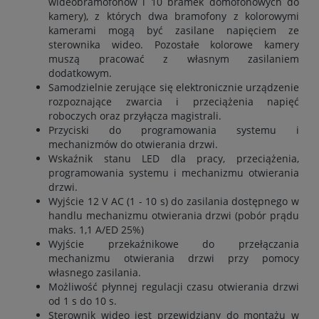
wideobramofonów i 10 bramek domofonowych do
kamery), z których dwa bramofony z kolorowymi
kamerami mogą być zasilane napięciem ze
sterownika wideo. Pozostałe kolorowe kamery
muszą pracować z własnym zasilaniem
dodatkowym.
Samodzielnie zerujące się elektronicznie urządzenie
rozpoznające zwarcia i przeciążenia napięć
roboczych oraz przyłącza magistrali.
Przyciski do programowania systemu i
mechanizmów do otwierania drzwi.
Wskaźnik stanu LED dla pracy, przeciążenia,
programowania systemu i mechanizmu otwierania
drzwi.
Wyjście 12 V AC (1 - 10 s) do zasilania dostępnego w
handlu mechanizmu otwierania drzwi (pobór prądu
maks. 1,1 A/ED 25%)
Wyjście przekaźnikowe do przełączania
mechanizmu otwierania drzwi przy pomocy
własnego zasilania.
Możliwość płynnej regulacji czasu otwierania drzwi
od 1 s do 10 s.
Sterownik wideo jest przewidziany do montażu w