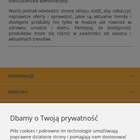
nonszalanckie kombinezony.
Warto jednak odwiedzić stronę sklepu ASEE, aby zobaczyć
najnowsze oferty i sprawdzić, jakie są aktualne trendy i
dostępne produkty nie tylko w modzie ale również w
zdrowiu, urodzie i domu. Pamiętaj, że dostępność
produktów może się różnić w zależności od sezonu i
aktualnych trendów.
INFORMACJE
KONTAKT
PRODUKT
Dbamy o Twoją prywatność
O NAS
Pliki cookies i pokrewne im technologie umożliwiają
poprawne działanie strony i pomagają nam dostosować