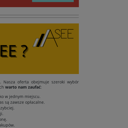
i. Nasza oferta obejmuje szeroki wybór
ych
warto nam zaufać
:
tko w jednym miejscu.
as są zawsze opłacalne.
zybciej.
i.
onę.
zakupów.