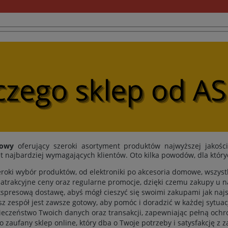
towy
oferujący szeroki asortyment produktów najwyższej jakośc
t najbardziej wymagających klientów. Oto kilka powodów, dla któr
eroki wybór produktów, od elektroniki po akcesoria domowe, wszys
atrakcyjne ceny oraz regularne promocje, dzięki czemu zakupy u n
spresową dostawę, abyś mógł cieszyć się swoimi zakupami jak najs
sz zespół jest zawsze gotowy, aby pomóc i doradzić w każdej sytuacj
eczeństwo Twoich danych oraz transakcji, zapewniając pełną ochr
to zaufany sklep online, który dba o Twoje potrzeby i satysfakcję z 