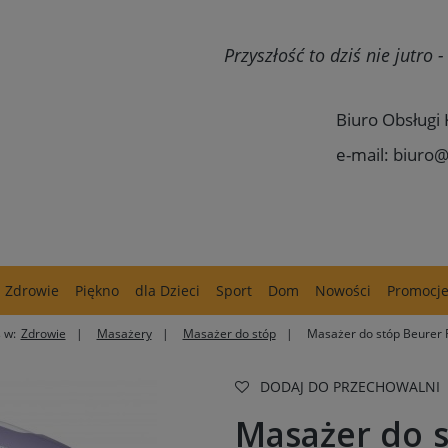
Przyszłość to dziś nie jutro
Biuro Obsługi 
e-mail: biuro@
Zdrowie
Piękno
dla Dzieci
Sport
Dom
Nowości
Promocj
 w:
Zdrowie
Masażery
Masażer do stóp
Masażer do stóp Beurer 
DODAJ DO PRZECHOWALNI
Masażer do s