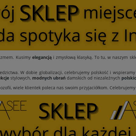
ymizmem. Kusimy
elegancją
i zmysłową klasyką. To tu, w naszym skl
edzictwa. W dobie globalizacji, celebrujemy polskość i wspieram
kcje
stylowych,
modnych ubrań
damskich od niezależnych
polski
lozofii, wiele klientek poleca nas swoim przyjaciółkom. Celebrujem