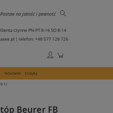
Zaloguj się
 - Postaw na jakość i pewność
Klienta czynne PN-PT 8-16 SO 8-14
asee.pl | telefon: +48 577 128 726
e
%Outlet%
Erotyka
FB 12
tóp Beurer FB