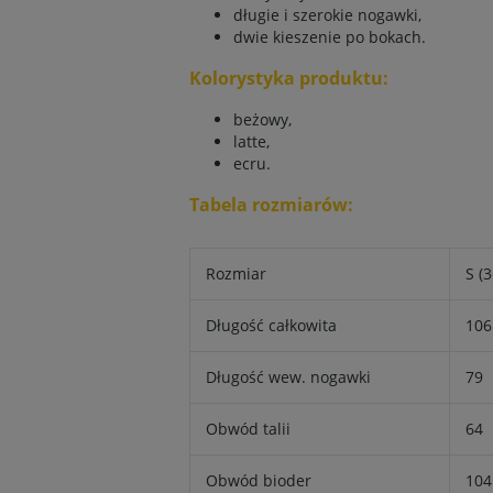
długie i szerokie nogawki,
dwie kieszenie po bokach.
Kolorystyka produktu:
beżowy,
latte,
ecru.
Tabela rozmiarów:
Rozmiar
S (3
Długość całkowita
106
Długość wew. nogawki
79
Obwód talii
64
Obwód bioder
104