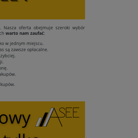
i. Nasza oferta obejmuje szeroki wybór
ych
warto nam zaufać
:
tko w jednym miejscu.
as są zawsze opłacalne.
zybciej.
i.
onę.
zakupów.
zakupów.