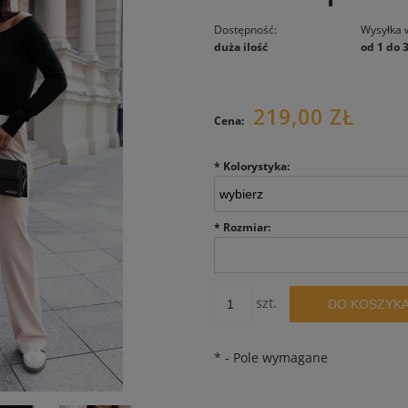
Dostępność:
Wysyłka 
duża ilość
od 1 do 
219,00 ZŁ
Cena:
*
Kolorystyka:
*
Rozmiar:
szt.
DO KOSZYK
*
- Pole wymagane