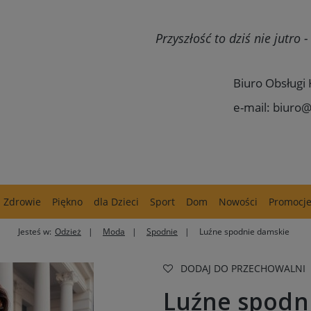
Przyszłość to dziś nie jutro
Biuro Obsługi 
e-mail: biuro@
Zdrowie
Piękno
dla Dzieci
Sport
Dom
Nowości
Promocj
Jesteś w:
Odzież
Moda
Spodnie
Luźne spodnie damskie
DODAJ DO PRZECHOWALNI
Luźne spodn