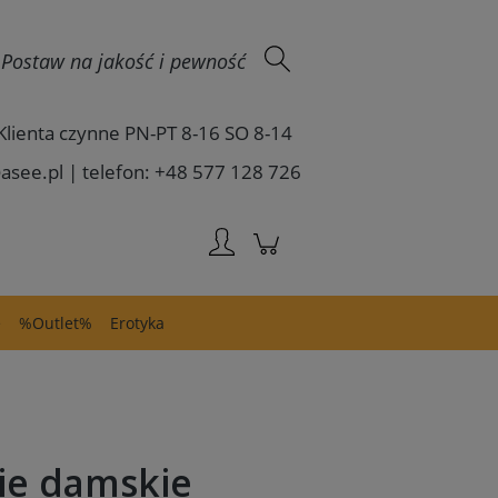
Zaloguj się
 - Postaw na jakość i pewność
Klienta czynne PN-PT 8-16 SO 8-14
asee.pl | telefon: +48 577 128 726
e
%Outlet%
Erotyka
ie damskie