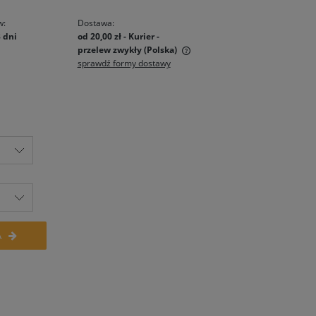
w:
Dostawa:
3 dni
od 20,00 zł
- Kurier -
przelew zwykły
(Polska)
sprawdź formy dostawy
Cena nie zawiera ewentualnych
kosztów płatności
A