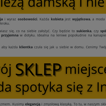
ja
i wyraz
osobowości
. Każda
kobieta
jest
wyjątkowa
, a moda 
 kroku.
iasz się, co na siebie założyć. Czy będzie to
sukienka
, czy
spó
i
przyjemna
w dotyku. Idealna na leniwe popołudnie na kanapie,
, aby każda
klientka
czuła się jak u siebie w domu. Cenimy Twó
ymizmem. Kusimy
elegancją
i zmysłową klasyką. To tu, w naszym skl