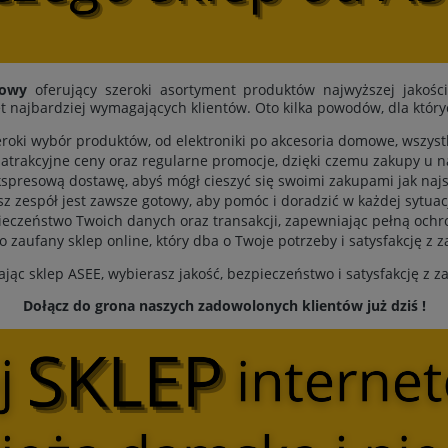
towy
oferujący szeroki asortyment produktów najwyższej jakośc
t najbardziej wymagających klientów. Oto kilka powodów, dla któr
eroki wybór produktów, od elektroniki po akcesoria domowe, wszys
atrakcyjne ceny oraz regularne promocje, dzięki czemu zakupy u n
spresową dostawę, abyś mógł cieszyć się swoimi zakupami jak najs
sz zespół jest zawsze gotowy, aby pomóc i doradzić w każdej sytuacj
eczeństwo Twoich danych oraz transakcji, zapewniając pełną ochr
to zaufany sklep online, który dba o Twoje potrzeby i satysfakcję z 
jąc sklep ASEE, wybierasz jakość, bezpieczeństwo i satysfakcję z 
Dołącz do grona naszych zadowolonych klientów już dziś !