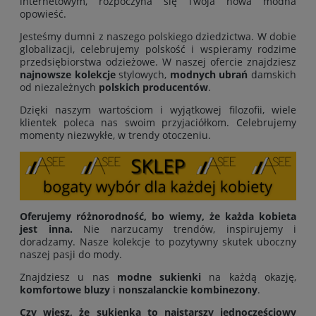
internetowym, rozpoczyna się Twoja nowa modna
opowieść.
Jesteśmy dumni z naszego polskiego dziedzictwa. W dobie
globalizacji, celebrujemy polskość i wspieramy rodzime
przedsiębiorstwa odzieżowe. W naszej ofercie znajdziesz
najnowsze kolekcje
stylowych,
modnych ubrań
damskich
od niezależnych
polskich producentów
.
Dzięki naszym wartościom i wyjątkowej filozofii, wiele
klientek poleca nas swoim przyjaciółkom. Celebrujemy
momenty niezwykłe, w trendy otoczeniu.
Oferujemy różnorodność, bo wiemy, że każda kobieta
jest inna.
Nie narzucamy trendów, inspirujemy i
doradzamy. Nasze kolekcje to pozytywny skutek uboczny
naszej pasji do mody.
Znajdziesz u nas
modne sukienki
na każdą okazję,
komfortowe bluzy
i
nonszalanckie kombinezony
.
Czy wiesz, że sukienka to najstarszy jednoczęściowy