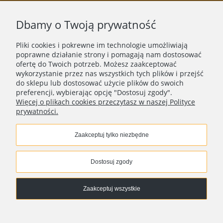
PRODUKT
Dbamy o Twoją prywatność
O NAS
Pliki cookies i pokrewne im technologie umożliwiają
poprawne działanie strony i pomagają nam dostosować
ofertę do Twoich potrzeb. Możesz zaakceptować
wykorzystanie przez nas wszystkich tych plików i przejść
do sklepu lub dostosować użycie plików do swoich
preferencji, wybierając opcję "Dostosuj zgody".
Więcej o plikach cookies przeczytasz w naszej Polityce
prywatności.
Zaakceptuj tylko niezbędne
Copyright © 2018 - 2025 |
ASEE
| Wszelkie prawa
zastrzeżone
Dostosuj zgody
Zaakceptuj wszystkie
Pokaż pełną wersję strony