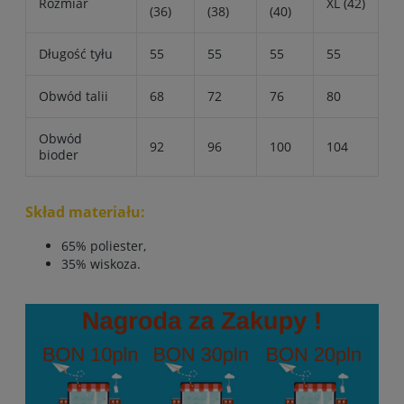
Rozmiar
XL (42)
(36)
(38)
(40)
Długość tyłu
55
55
55
55
Obwód talii
68
72
76
80
Obwód
92
96
100
104
bioder
Skład materiału:
65% poliester,
35% wiskoza.