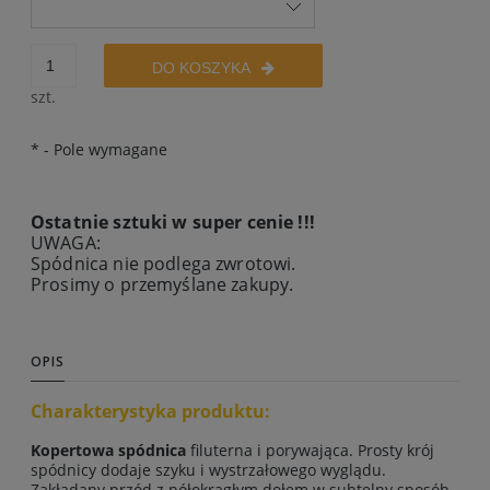
DO KOSZYKA
szt.
*
- Pole wymagane
Ostatnie sztuki w super cenie !!!
UWAGA:
Spódnica nie podlega zwrotowi.
Prosimy o przemyślane zakupy.
OPIS
Charakterystyka produktu:
Kopertowa spódnica
filuterna i porywająca. Prosty krój
spódnicy dodaje szyku i wystrzałowego wyglądu.
Zakładany przód z półokrągłym dołem w subtelny sposób