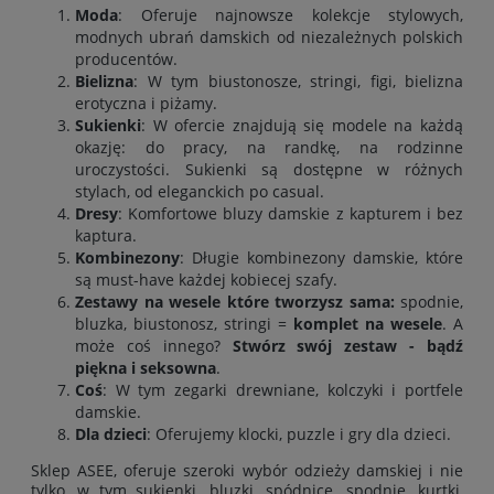
Moda
: Oferuje najnowsze kolekcje stylowych,
modnych ubrań damskich od niezależnych polskich
producentów
.
Bielizna
: W tym biustonosze, stringi, figi, bielizna
erotyczna i piżamy.
Sukienki
: W ofercie znajdują się modele na każdą
okazję: do pracy, na randkę, na rodzinne
uroczystości. Sukienki są dostępne w różnych
stylach, od eleganckich po casual.
Dresy
: Komfortowe bluzy damskie z kapturem i bez
kaptura
.
Kombinezony
: Długie kombinezony damskie, które
są must-have każdej kobiecej szafy.
Zestawy na wesele które tworzysz sama:
spodnie
,
bluzka
,
biustonosz
,
stringi
=
komplet na wesele
. A
może coś innego?
Stwórz swój zestaw - bądź
piękna i seksowna
.
Coś
: W tym zegarki drewniane, kolczyki i portfele
damskie.
Dla dzieci
: Oferujemy klocki, puzzle i gry dla dzieci.
Sklep ASEE, oferuje szeroki wybór odzieży damskiej i nie
tylko, w tym
sukienki
,
bluzki
,
spódnice
,
spodnie
,
kurtki
,