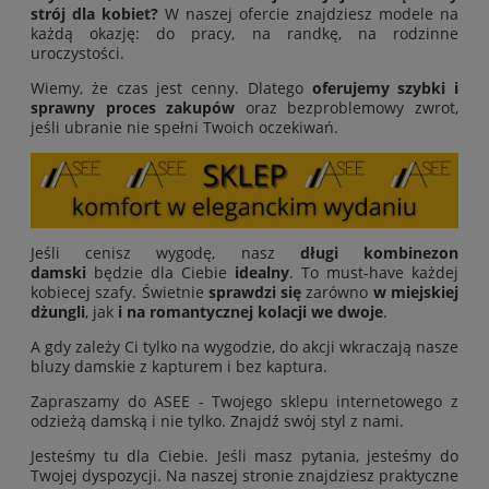
strój dla kobiet?
W naszej ofercie znajdziesz modele na
każdą okazję: do pracy, na randkę, na rodzinne
uroczystości.
Wiemy, że czas jest cenny. Dlatego
oferujemy
szybki i
sprawny proces zakupów
oraz bezproblemowy zwrot,
jeśli ubranie nie spełni Twoich oczekiwań.
Jeśli cenisz wygodę, nasz
długi kombinezon
damski
będzie dla Ciebie
idealny
. To must-have każdej
kobiecej szafy. Świetnie
sprawdzi się
zarówno
w miejskiej
dżungli
, jak
i na romantycznej kolacji we dwoje
.
A gdy zależy Ci tylko na wygodzie, do akcji wkraczają nasze
bluzy damskie z kapturem i bez kaptura.
Zapraszamy do ASEE - Twojego sklepu internetowego z
odzieżą damską i nie tylko. Znajdź swój styl z nami.
Jesteśmy tu dla Ciebie. Jeśli masz pytania, jesteśmy do
Twojej dyspozycji. Na naszej stronie znajdziesz praktyczne