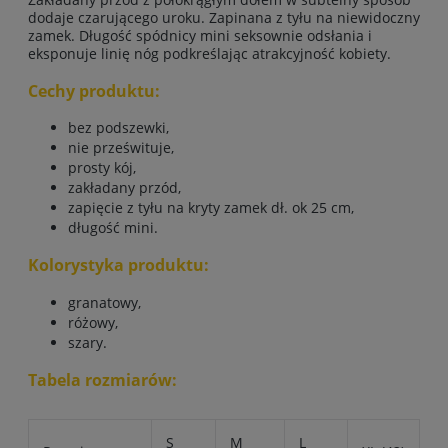
dodaje czarującego uroku. Zapinana z tyłu na niewidoczny
zamek. Długość spódnicy mini seksownie odsłania i
eksponuje linię nóg podkreślając atrakcyjność kobiety.
Cechy produktu:
bez podszewki,
nie prześwituje,
prosty kój,
zakładany przód,
zapięcie z tyłu na kryty zamek dł. ok 25 cm,
długość mini.
Kolorystyka produktu:
granatowy,
różowy,
szary.
Tabela rozmiarów:
S
M
L