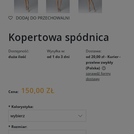
DODAJ DO PRZECHOWALNI
Kopertowa spódnica
Dostępność:
Wysyłka w:
Dostawa:
duża ilość
od 1 do 3 dni
od 20,00 zł
- Kurier -
przelew zwykły
(Polska)
sprawdź formy
Cena nie zawiera ewentualnych kosztów płatności
dostawy
150,00 ZŁ
Cena:
*
Kolorystyka:
*
Rozmiar: