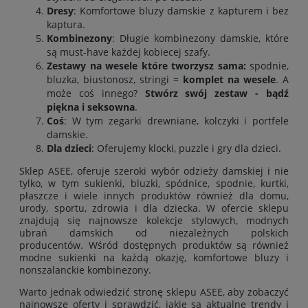
Dresy
: Komfortowe bluzy damskie z kapturem i bez
kaptura
.
Kombinezony
: Długie kombinezony damskie, które
są must-have każdej kobiecej szafy.
Zestawy na wesele które tworzysz sama:
spodnie
,
bluzka
,
biustonosz
,
stringi
=
komplet na wesele
. A
może coś innego?
Stwórz swój zestaw - bądź
piękna i seksowna
.
Coś
: W tym zegarki drewniane, kolczyki i portfele
damskie.
Dla dzieci
: Oferujemy klocki, puzzle i gry dla dzieci.
Sklep ASEE, oferuje szeroki wybór odzieży damskiej i nie
tylko, w tym
sukienki
,
bluzki
,
spódnice
,
spodnie
,
kurtki
,
płaszcze
i wiele innych produktów również
dla domu
,
urody
,
sportu
,
zdrowia
i
dla dziecka
. W ofercie sklepu
znajdują się najnowsze kolekcje stylowych, modnych
ubrań damskich od niezależnych polskich
producentów. Wśród dostępnych produktów są również
modne sukienki na każdą okazję, komfortowe bluzy i
nonszalanckie kombinezony.
Warto jednak odwiedzić stronę sklepu ASEE, aby zobaczyć
najnowsze oferty i sprawdzić, jakie są aktualne trendy i