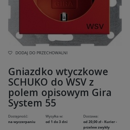
DODAJ DO PRZECHOWALNI
Gniazdko wtyczkowe
SCHUKO do WSV z
polem opisowym Gira
System 55
Dostępność:
Wysyłka w:
Dostawa:
na wyczerpaniu
od 1 do 3 dni
od 20,00 zł
- Kurier -
przelew zwykły