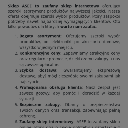
Sklep ASEE to zaufany sklep internetowy
oferujący
szeroki asortyment produktów najwyższej jakości. Nasza
oferta obejmuje szeroki wybór produktów, który zaspokoi
potrzeby nawet najbardziej wymagających klientów. Oto
kilka powodów, dla których
warto nam zaufać
:
Bogaty asortyment
: Oferujemy szeroki wybór
produktów, od elektroniki po akcesoria domowe,
wszystko w jednym miejscu.
Konkurencyjne ceny
: Zapewniamy atrakcyjne ceny
oraz regularne promocje, dzięki czemu zakupy u nas
są zawsze opłacalne.
Szybka dostawa
: Gwarantujemy ekspresową
dostawę, abyś mógł cieszyć się swoimi zakupami jak
najszybciej.
Profesjonalna obsługa klienta
: Nasz zespół jest
zawsze gotowy, aby pomóc i doradzić w każdej
sytuacji.
Bezpieczne zakupy
: Dbamy o bezpieczeństwo
Twoich danych oraz transakcji, zapewniając pełną
ochronę.
Zaufany sklep internetowy
: ASEE to zaufany sklep
online, który dba o Twoje potrzeby i satysfakcję z