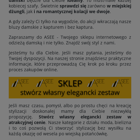
damski
będzie dla Ciebie
idealny
. To must-have każdej
kobiecej szafy. Świetnie
sprawdzi się
zarówno
w miejskiej
dżungli
, jak
i na romantycznej kolacji we dwoje
.
A gdy zależy Ci tylko na wygodzie, do akcji wkraczają nasze
bluzy damskie z kapturem i bez kaptura.
Zapraszamy do ASEE - Twojego sklepu internetowego z
odzieżą damską i nie tylko. Znajdź swój styl z nami.
Jesteśmy tu dla Ciebie. Jeśli masz pytania, jesteśmy do
Twojej dyspozycji. Na naszej stronie znajdziesz praktyczne
informacje, które przeprowadzą Cię krok po kroku przez
proces zakupów online.
Jeśli masz czasu, pomysł, albo po prostu chęci na kreację
stylizacji doskonałej mamy dla Ciebie niezwykłą
propozycję.
Stwórz własny elegancki zestaw w
atrakcyjnej cenie
. Nasze kategorie z działu moda, bielizna
i to coś pozwolą Ci stworzyć stylizację bez wysiłku na
każdą okazję od wesela po wiejską potańcówkę.