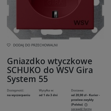
DODAJ DO PRZECHOWALNI
Gniazdko wtyczkowe
SCHUKO do WSV Gira
System 55
Dostępność:
Wysyłka w:
Dostawa:
na wyczerpaniu
od 1 do 3 dni
od 20,00 zł
- Kurier -
przelew zwykły
(Polska)
sprawdź formy
Cena nie zawiera ewentualnych kosztów płatności