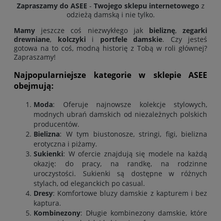
Zapraszamy do ASEE
-
Twojego sklepu internetowego
z
odzieżą damską i nie tylko.
Mamy
jeszcze coś niezwykłego jak
bieliznę
,
zegarki
drewniane
,
kolczyki
i
portfele damskie
. Czy jesteś
gotowa na to coś, modną historię z Tobą w roli głównej?
Zapraszamy!
Najpopularniejsze kategorie w sklepie ASEE
obejmują:
Moda
: Oferuje najnowsze kolekcje stylowych,
modnych ubrań damskich od niezależnych polskich
producentów
.
Bielizna
: W tym biustonosze, stringi, figi, bielizna
erotyczna i piżamy.
Sukienki
: W ofercie znajdują się modele na każdą
okazję: do pracy, na randkę, na rodzinne
uroczystości. Sukienki są dostępne w różnych
stylach, od eleganckich po casual.
Dresy
: Komfortowe bluzy damskie z kapturem i bez
kaptura
.
Kombinezony
: Długie kombinezony damskie, które