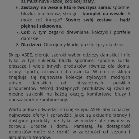
są must-have każdej kobiecej szafy.
Zestawy na wesele które tworzysz sama:
spodnie
,
bluzka
,
biustonosz
,
stringi
=
komplet na wesele
. A
może coś innego?
Stwórz swój zestaw - bądź
piękna i seksowna
.
Coś
: W tym zegarki drewniane, kolczyki i portfele
damskie.
Dla dzieci
: Oferujemy klocki, puzzle i gry dla dzieci.
Sklep ASEE, oferuje szeroki wybór odzieży damskiej i nie
tylko, w tym
sukienki
,
bluzki
,
spódnice
,
spodnie
,
kurtki
,
płaszcze
i wiele innych produktów również
dla domu
,
urody
,
sportu
,
zdrowia
i
dla dziecka
. W ofercie sklepu
znajdują się najnowsze kolekcje stylowych, modnych
ubrań damskich od niezależnych polskich
producentów. Wśród dostępnych produktów są również
modne sukienki na każdą okazję, komfortowe bluzy i
nonszalanckie kombinezony.
Warto jednak odwiedzić stronę sklepu ASEE, aby zobaczyć
najnowsze oferty i sprawdzić, jakie są aktualne trendy i
dostępne produkty nie tylko w modzie ale również w
zdrowiu, urodzie i domu. Pamiętaj, że dostępność
produktów może się różnić w zależności od sezonu i
aktualnych trendów.