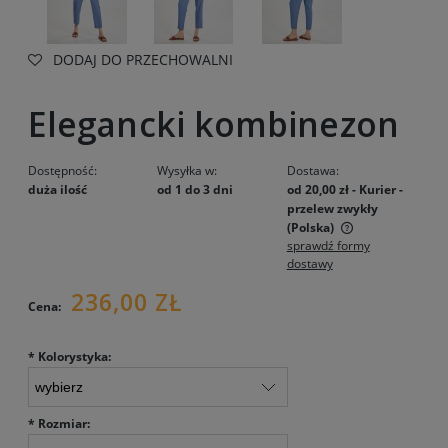
DODAJ DO PRZECHOWALNI
Elegancki kombinezon
Dostępność:
Wysyłka w:
Dostawa:
duża ilość
od 1 do 3 dni
od 20,00 zł
- Kurier -
przelew zwykły
(Polska)
sprawdź formy
Cena nie zawiera ewentualnych kosztów płatności
dostawy
236,00 ZŁ
Cena:
*
Kolorystyka:
*
Rozmiar: