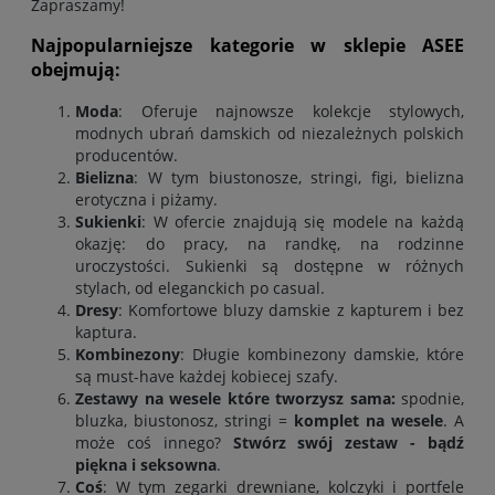
Zapraszamy!
Najpopularniejsze kategorie w sklepie ASEE
obejmują:
Moda
: Oferuje najnowsze kolekcje stylowych,
modnych ubrań damskich od niezależnych polskich
producentów
.
Bielizna
: W tym biustonosze, stringi, figi, bielizna
erotyczna i piżamy.
Sukienki
: W ofercie znajdują się modele na każdą
okazję: do pracy, na randkę, na rodzinne
uroczystości. Sukienki są dostępne w różnych
stylach, od eleganckich po casual.
Dresy
: Komfortowe bluzy damskie z kapturem i bez
kaptura
.
Kombinezony
: Długie kombinezony damskie, które
są must-have każdej kobiecej szafy.
Zestawy na wesele które tworzysz sama:
spodnie
,
bluzka
,
biustonosz
,
stringi
=
komplet na wesele
. A
może coś innego?
Stwórz swój zestaw - bądź
piękna i seksowna
.
Coś
: W tym zegarki drewniane, kolczyki i portfele