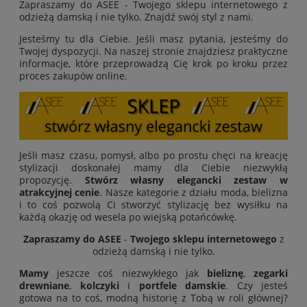
Zapraszamy do ASEE - Twojego sklepu internetowego z
odzieżą damską i nie tylko. Znajdź swój styl z nami.
Jesteśmy tu dla Ciebie. Jeśli masz pytania, jesteśmy do
Twojej dyspozycji. Na naszej stronie znajdziesz praktyczne
informacje, które przeprowadzą Cię krok po kroku przez
proces zakupów online.
Jeśli masz czasu, pomysł, albo po prostu chęci na kreację
stylizacji doskonałej mamy dla Ciebie niezwykłą
propozycję.
Stwórz własny elegancki zestaw w
atrakcyjnej cenie
. Nasze kategorie z działu moda, bielizna
i to coś pozwolą Ci stworzyć stylizację bez wysiłku na
każdą okazję od wesela po wiejską potańcówkę.
Zapraszamy do ASEE
-
Twojego sklepu internetowego
z
odzieżą damską i nie tylko.
Mamy
jeszcze coś niezwykłego jak
bieliznę
,
zegarki
drewniane
,
kolczyki
i
portfele damskie
. Czy jesteś
gotowa na to coś, modną historię z Tobą w roli głównej?