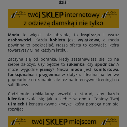
dziś !
Moda
to więcej niż ubrania, to
inspiracja
i wyraz
osobowości
. Każda
kobieta
jest
wyjątkowa
, a moda
powinna to podkreślać. Nasza oferta to opowieść, która
towarzyszy Ci na każdym kroku.
Zaczyna się od poranka, kiedy zastanawiasz się, co na
siebie założyć. Czy będzie to
sukienka
, czy
spódnica
? A
może wygodne
jeansy
? Nasza
moda
jest
komfortowa
,
funkcjonalna
i
przyjemna
w dotyku. Idealna na leniwe
popołudnie na kanapie, ale też na intensywne treningi na
sali fitness.
Codziennie dokładamy wszelkich starań, aby każda
klientka
czuła się jak u siebie w domu. Cenimy Twój
uśmiech
i konstruktywną krytykę, która pomaga nam się
rozwijać.