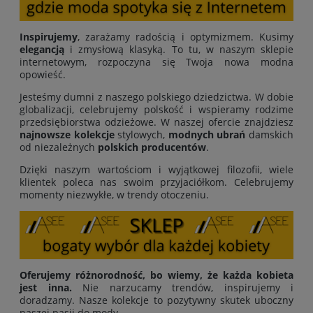
Inspirujemy
, zarażamy radością i optymizmem. Kusimy
elegancją
i zmysłową klasyką. To tu, w naszym sklepie
internetowym, rozpoczyna się Twoja nowa modna
opowieść.
Jesteśmy dumni z naszego polskiego dziedzictwa. W dobie
globalizacji, celebrujemy polskość i wspieramy rodzime
przedsiębiorstwa odzieżowe. W naszej ofercie znajdziesz
najnowsze kolekcje
stylowych,
modnych ubrań
damskich
od niezależnych
polskich producentów
.
Dzięki naszym wartościom i wyjątkowej filozofii, wiele
klientek poleca nas swoim przyjaciółkom. Celebrujemy
momenty niezwykłe, w trendy otoczeniu.
Oferujemy różnorodność, bo wiemy, że każda kobieta
jest inna.
Nie narzucamy trendów, inspirujemy i
doradzamy. Nasze kolekcje to pozytywny skutek uboczny
naszej pasji do mody.