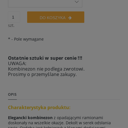
DO KOSZYKA
szt.
*
- Pole wymagane
Ostatnie sztuki w super cenie !!!
UWAGA:
Kombinezon nie podlega zwrotowi.
Prosimy o przemyślane zakupy.
OPIS
Charakterystyka produktu:
Elegancki kombinezon
z opadającymi ramionami
doskonały na wszelkie okazje. Dekolt w serek odsłania
szyję. Ozdobą jest kołnierzyk z klapami dodającymi