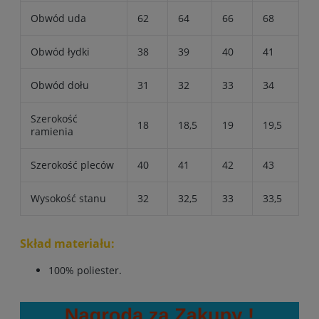
Obwód uda
62
64
66
68
Obwód łydki
38
39
40
41
Obwód dołu
31
32
33
34
Szerokość
18
18,5
19
19,5
ramienia
Szerokość pleców
40
41
42
43
Wysokość stanu
32
32,5
33
33,5
Skład materiału:
100% poliester.