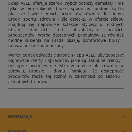
Sklep ASEE, oferuje szeroki wybór odzieży damskiej i nie
tylko, w tym
sukienki
,
bluzki
,
spódnice
,
spodnie
,
kurtki
,
płaszcze
i wiele innych produktów również
dla domu
,
urody
,
sportu
,
zdrowia
i
dla dziecka
. W ofercie sklepu
znajdują się najnowsze kolekcje stylowych, modnych
ubrań damskich od niezależnych polskich
producentów. Wśród dostępnych produktów są również
modne sukienki na każdą okazję, komfortowe bluzy i
nonszalanckie kombinezony.
Warto jednak odwiedzić stronę sklepu ASEE, aby zobaczyć
najnowsze oferty i sprawdzić, jakie są aktualne trendy i
dostępne produkty nie tylko w modzie ale również w
zdrowiu, urodzie i domu. Pamiętaj, że dostępność
produktów może się różnić w zależności od sezonu i
aktualnych trendów.
INFORMACJE
KONTAKT