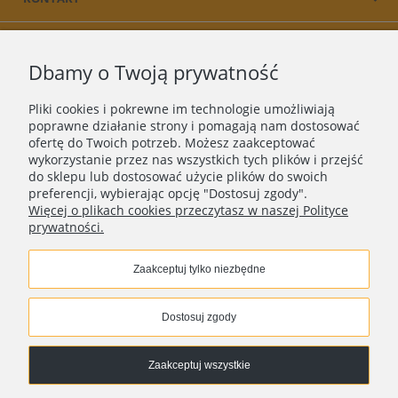
PRODUKT
Dbamy o Twoją prywatność
O NAS
Pliki cookies i pokrewne im technologie umożliwiają
poprawne działanie strony i pomagają nam dostosować
ofertę do Twoich potrzeb. Możesz zaakceptować
wykorzystanie przez nas wszystkich tych plików i przejść
do sklepu lub dostosować użycie plików do swoich
preferencji, wybierając opcję "Dostosuj zgody".
Więcej o plikach cookies przeczytasz w naszej Polityce
prywatności.
Zaakceptuj tylko niezbędne
Copyright © 2018 - 2025 |
ASEE
| Wszelkie prawa
zastrzeżone
Dostosuj zgody
Zaakceptuj wszystkie