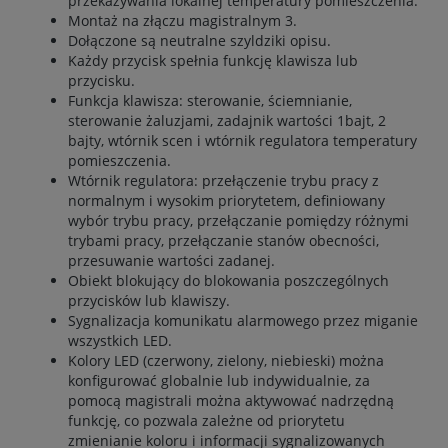
przekazywania lokalnej temperatury pomieszczenia.
Montaż na złączu magistralnym 3.
Dołączone są neutralne szyldziki opisu.
Każdy przycisk spełnia funkcję klawisza lub
przycisku.
Funkcja klawisza: sterowanie, ściemnianie,
sterowanie żaluzjami, zadajnik wartości 1bajt, 2
bajty, wtórnik scen i wtórnik regulatora temperatury
pomieszczenia.
Wtórnik regulatora: przełączenie trybu pracy z
normalnym i wysokim priorytetem, definiowany
wybór trybu pracy, przełączanie pomiędzy różnymi
trybami pracy, przełączanie stanów obecności,
przesuwanie wartości zadanej.
Obiekt blokujący do blokowania poszczególnych
przycisków lub klawiszy.
Sygnalizacja komunikatu alarmowego przez miganie
wszystkich LED.
Kolory LED (czerwony, zielony, niebieski) można
konfigurować globalnie lub indywidualnie, za
pomocą magistrali można aktywować nadrzędną
funkcję, co pozwala zależne od priorytetu
zmienianie koloru i informacji sygnalizowanych