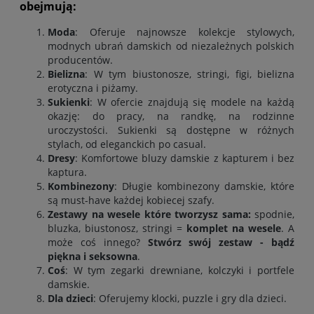
obejmują:
Moda
: Oferuje najnowsze kolekcje stylowych,
modnych ubrań damskich od niezależnych polskich
producentów
.
Bielizna
: W tym biustonosze, stringi, figi, bielizna
erotyczna i piżamy.
Sukienki
: W ofercie znajdują się modele na każdą
okazję: do pracy, na randkę, na rodzinne
uroczystości. Sukienki są dostępne w różnych
stylach, od eleganckich po casual.
Dresy
: Komfortowe bluzy damskie z kapturem i bez
kaptura
.
Kombinezony
: Długie kombinezony damskie, które
są must-have każdej kobiecej szafy.
Zestawy na wesele które tworzysz sama:
spodnie
,
bluzka
,
biustonosz
,
stringi
=
komplet na wesele
. A
może coś innego?
Stwórz swój zestaw - bądź
piękna i seksowna
.
Coś
: W tym zegarki drewniane, kolczyki i portfele
damskie.
Dla dzieci
: Oferujemy klocki, puzzle i gry dla dzieci.