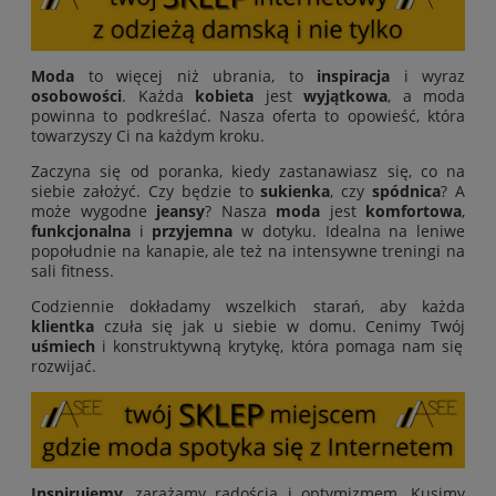
Moda
to więcej niż ubrania, to
inspiracja
i wyraz
osobowości
. Każda
kobieta
jest
wyjątkowa
, a moda
powinna to podkreślać. Nasza oferta to opowieść, która
towarzyszy Ci na każdym kroku.
Zaczyna się od poranka, kiedy zastanawiasz się, co na
siebie założyć. Czy będzie to
sukienka
, czy
spódnica
? A
może wygodne
jeansy
? Nasza
moda
jest
komfortowa
,
funkcjonalna
i
przyjemna
w dotyku. Idealna na leniwe
popołudnie na kanapie, ale też na intensywne treningi na
sali fitness.
Codziennie dokładamy wszelkich starań, aby każda
klientka
czuła się jak u siebie w domu. Cenimy Twój
uśmiech
i konstruktywną krytykę, która pomaga nam się
rozwijać.
Inspirujemy
, zarażamy radością i optymizmem. Kusimy