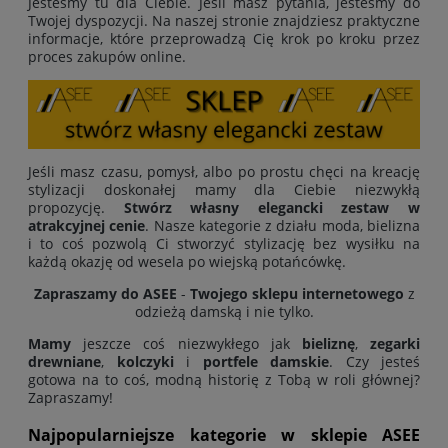
Jesteśmy tu dla Ciebie. Jeśli masz pytania, jesteśmy do
Twojej dyspozycji. Na naszej stronie znajdziesz praktyczne
informacje, które przeprowadzą Cię krok po kroku przez
proces zakupów online.
Jeśli masz czasu, pomysł, albo po prostu chęci na kreację
stylizacji doskonałej mamy dla Ciebie niezwykłą
propozycję.
Stwórz własny elegancki zestaw w
atrakcyjnej cenie
. Nasze kategorie z działu moda, bielizna
i to coś pozwolą Ci stworzyć stylizację bez wysiłku na
każdą okazję od wesela po wiejską potańcówkę.
Zapraszamy do ASEE
-
Twojego sklepu internetowego
z
odzieżą damską i nie tylko.
Mamy
jeszcze coś niezwykłego jak
bieliznę
,
zegarki
drewniane
,
kolczyki
i
portfele damskie
. Czy jesteś
gotowa na to coś, modną historię z Tobą w roli głównej?
Zapraszamy!
Najpopularniejsze kategorie w sklepie ASEE