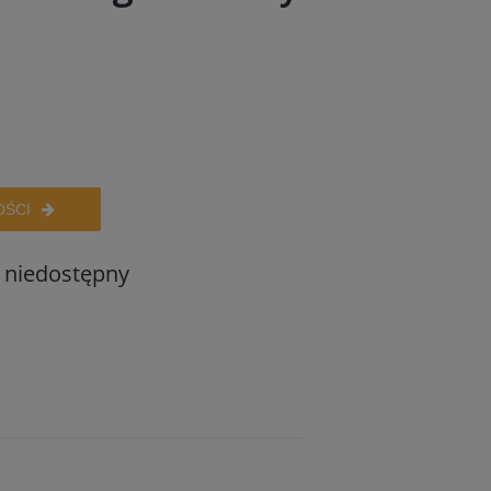
5
OŚCI
 niedostępny