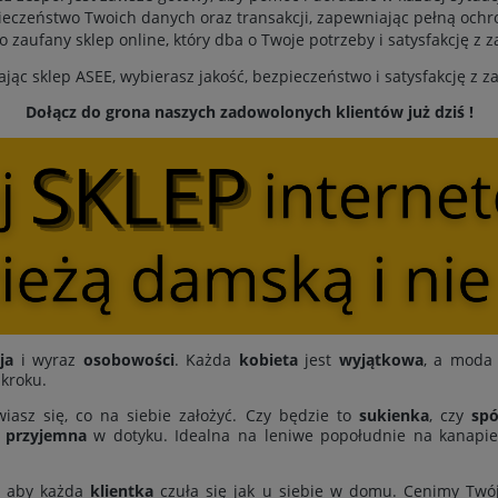
eczeństwo Twoich danych oraz transakcji, zapewniając pełną ochr
to zaufany sklep online, który dba o Twoje potrzeby i satysfakcję z 
jąc sklep ASEE, wybierasz jakość, bezpieczeństwo i satysfakcję z 
Dołącz do grona naszych zadowolonych klientów już dziś !
ja
i wyraz
osobowości
. Każda
kobieta
jest
wyjątkowa
, a moda 
 kroku.
iasz się, co na siebie założyć. Czy będzie to
sukienka
, czy
spó
i
przyjemna
w dotyku. Idealna na leniwe popołudnie na kanapie,
, aby każda
klientka
czuła się jak u siebie w domu. Cenimy Twó