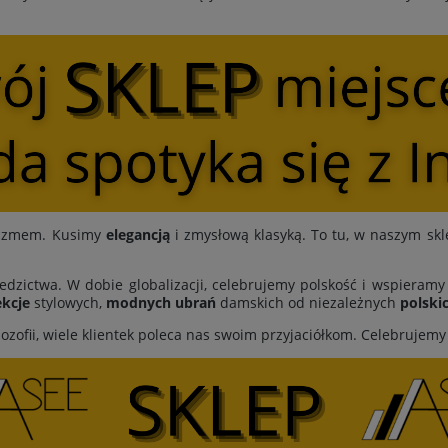
ymizmem. Kusimy
elegancją
i zmysłową klasyką. To tu, w naszym skl
edzictwa. W dobie globalizacji, celebrujemy polskość i wspieram
kcje
stylowych,
modnych ubrań
damskich od niezależnych
polski
lozofii, wiele klientek poleca nas swoim przyjaciółkom. Celebrujem