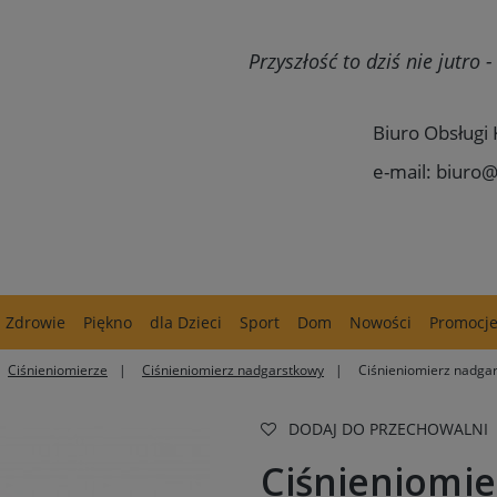
Przyszłość to dziś nie jutro
Biuro Obsługi 
e-mail: biuro@
Zdrowie
Piękno
dla Dzieci
Sport
Dom
Nowości
Promocj
Ciśnieniomierze
Ciśnieniomierz nadgarstkowy
Ciśnieniomierz nadga
DODAJ DO PRZECHOWALNI
Ciśnieniomi