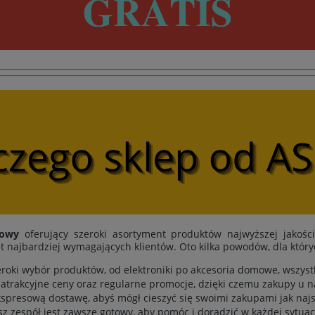
towy
oferujący szeroki asortyment produktów najwyższej jakośc
t najbardziej wymagających klientów. Oto kilka powodów, dla któr
eroki wybór produktów, od elektroniki po akcesoria domowe, wszys
atrakcyjne ceny oraz regularne promocje, dzięki czemu zakupy u n
spresową dostawę, abyś mógł cieszyć się swoimi zakupami jak najs
sz zespół jest zawsze gotowy, aby pomóc i doradzić w każdej sytuacj