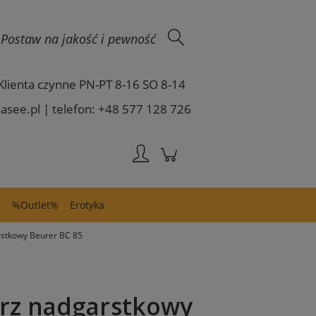
Zaloguj się
 - Postaw na jakość i pewność
Klienta czynne PN-PT 8-16 SO 8-14
asee.pl | telefon: +48 577 128 726
e
%Outlet%
Erotyka
rstkowy Beurer BC 85
erz nadgarstkowy