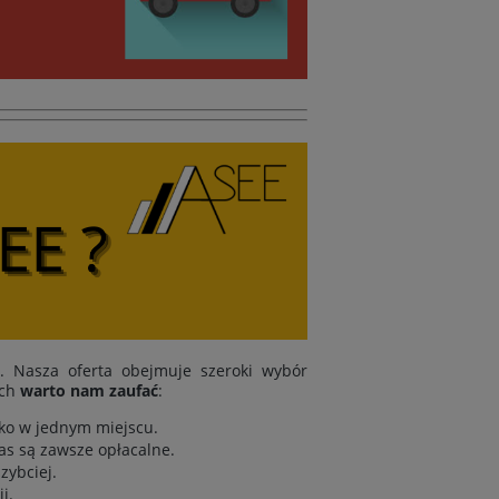
i. Nasza oferta obejmuje szeroki wybór
ych
warto nam zaufać
:
tko w jednym miejscu.
as są zawsze opłacalne.
zybciej.
i.