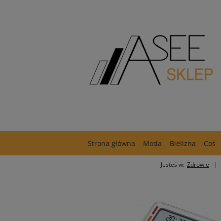
Strona główna
Moda
Bielizna
Coś
Jesteś w:
Zdrowie