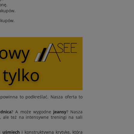
onę.
zakupów.
zakupów.
powinna to podkreślać. Nasza oferta to
dnica
? A może wygodne
jeansy
? Nasza
 ale też na intensywne treningi na sali
j
uśmiech
i konstruktywną krytykę, która