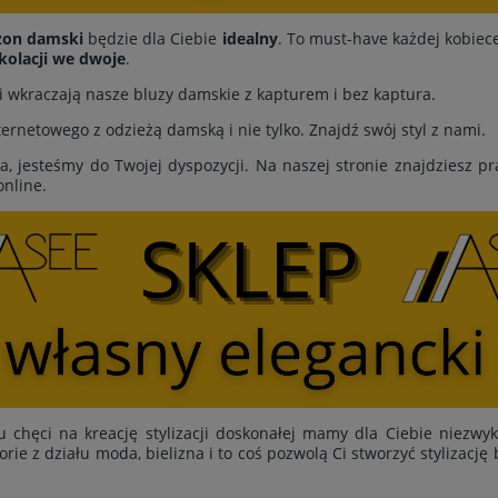
zon damski
będzie dla Ciebie
idealny
. To must-have każdej kobiece
kolacji we dwoje
.
cji wkraczają nasze bluzy damskie z kapturem i bez kaptura.
rnetowego z odzieżą damską i nie tylko. Znajdź swój styl z nami.
ia, jesteśmy do Twojej dyspozycji. Na naszej stronie znajdziesz 
online.
u chęci na kreację stylizacji doskonałej mamy dla Ciebie niezwy
orie z działu moda, bielizna i to coś pozwolą Ci stworzyć stylizacj