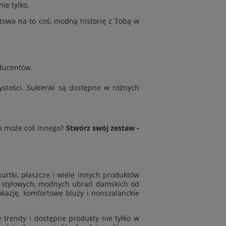
ie tylko.
otowa na to coś, modną historię z Tobą w
oducentów
.
ystości. Sukienki są dostępne w różnych
 A może coś innego?
Stwórz swój zestaw -
kurtki
,
płaszcze
i wiele innych produktów
je stylowych, modnych ubrań damskich od
azję, komfortowe bluzy i nonszalanckie
e trendy i dostępne produkty nie tylko w