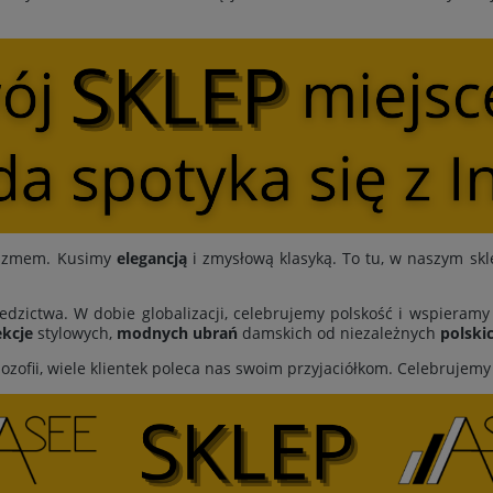
ymizmem. Kusimy
elegancją
i zmysłową klasyką. To tu, w naszym skl
edzictwa. W dobie globalizacji, celebrujemy polskość i wspieram
kcje
stylowych,
modnych ubrań
damskich od niezależnych
polski
lozofii, wiele klientek poleca nas swoim przyjaciółkom. Celebrujem