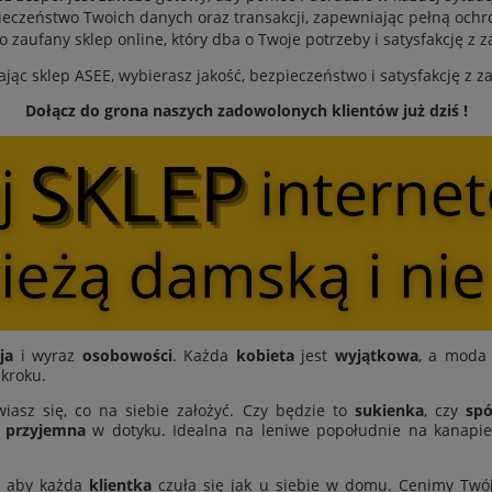
eczeństwo Twoich danych oraz transakcji, zapewniając pełną ochr
to zaufany sklep online, który dba o Twoje potrzeby i satysfakcję z 
jąc sklep ASEE, wybierasz jakość, bezpieczeństwo i satysfakcję z 
Dołącz do grona naszych zadowolonych klientów już dziś !
ja
i wyraz
osobowości
. Każda
kobieta
jest
wyjątkowa
, a moda 
 kroku.
iasz się, co na siebie założyć. Czy będzie to
sukienka
, czy
spó
i
przyjemna
w dotyku. Idealna na leniwe popołudnie na kanapie,
, aby każda
klientka
czuła się jak u siebie w domu. Cenimy Twó