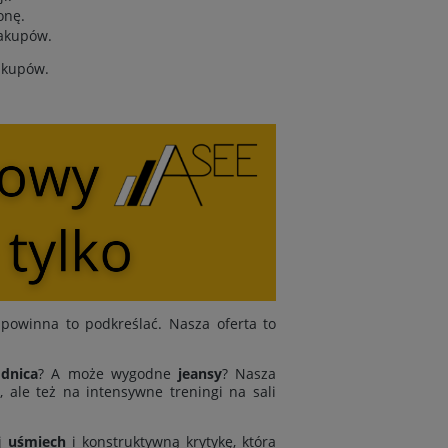
onę.
zakupów.
zakupów.
powinna to podkreślać. Nasza oferta to
dnica
? A może wygodne
jeansy
? Nasza
 ale też na intensywne treningi na sali
j
uśmiech
i konstruktywną krytykę, która