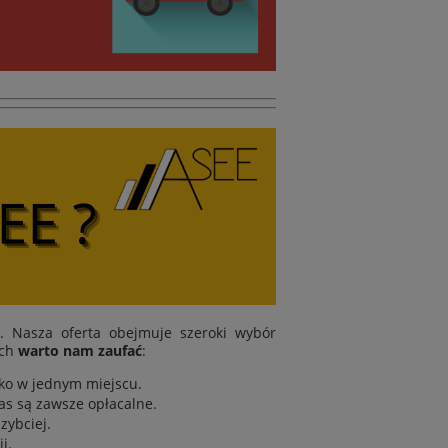
i. Nasza oferta obejmuje szeroki wybór
ych
warto nam zaufać
:
tko w jednym miejscu.
as są zawsze opłacalne.
zybciej.
i.