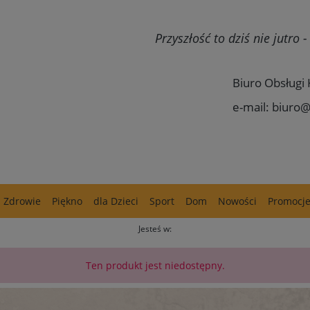
Przyszłość to dziś nie jutro
Biuro Obsługi 
e-mail: biuro@
Zdrowie
Piękno
dla Dzieci
Sport
Dom
Nowości
Promocj
Jesteś w:
Ten produkt jest niedostępny.