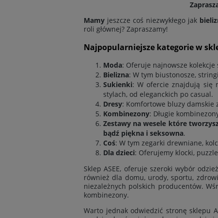
Zaprasz
Mamy
jeszcze coś niezwykłego jak
bieli
roli głównej? Zapraszamy!
Najpopularniejsze kategorie w skl
Moda
: Oferuje najnowsze kolekcj
Bielizna
: W tym biustonosze, stringi
Sukienki
: W ofercie znajdują się
stylach, od eleganckich po casual.
Dresy
: Komfortowe bluzy damskie 
Kombinezony
: Długie kombinezony
Zestawy na wesele które tworzys
bądź piękna i seksowna
.
Coś
: W tym zegarki drewniane, kolc
Dla dzieci
: Oferujemy klocki, puzzle 
Sklep ASEE, oferuje szeroki wybór odzie
również
dla domu
,
urody
,
sportu
,
zdrow
niezależnych polskich producentów. Wś
kombinezony.
Warto jednak odwiedzić stronę sklepu AS