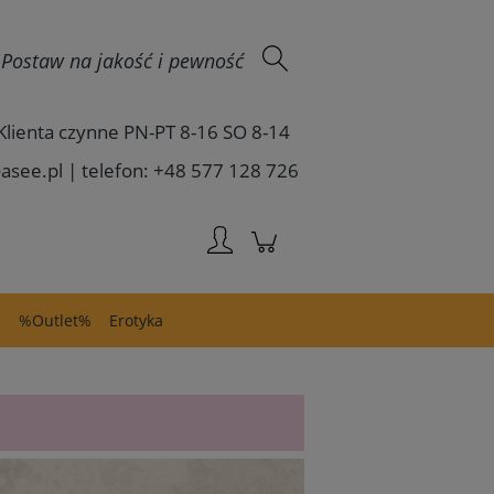
Zaloguj się
 - Postaw na jakość i pewność
Klienta czynne PN-PT 8-16 SO 8-14
asee.pl | telefon: +48 577 128 726
e
%Outlet%
Erotyka