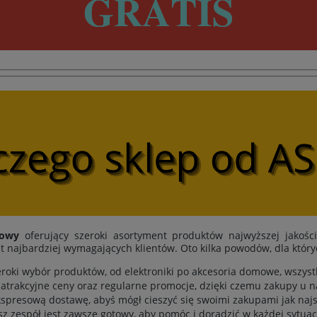
towy
oferujący szeroki asortyment produktów najwyższej jakośc
t najbardziej wymagających klientów. Oto kilka powodów, dla któr
eroki wybór produktów, od elektroniki po akcesoria domowe, wszys
atrakcyjne ceny oraz regularne promocje, dzięki czemu zakupy u n
spresową dostawę, abyś mógł cieszyć się swoimi zakupami jak najs
sz zespół jest zawsze gotowy, aby pomóc i doradzić w każdej sytuacj