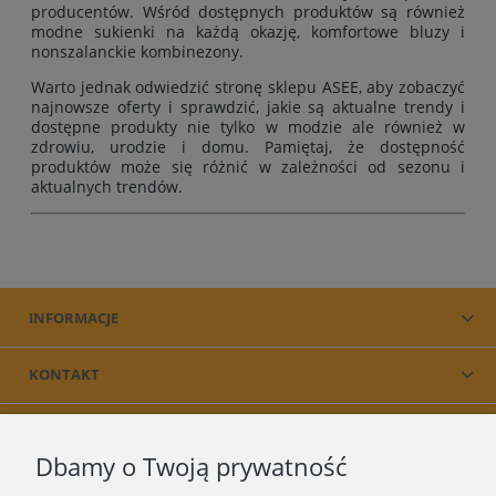
producentów. Wśród dostępnych produktów są również
modne sukienki na każdą okazję, komfortowe bluzy i
nonszalanckie kombinezony.
Warto jednak odwiedzić stronę sklepu ASEE, aby zobaczyć
najnowsze oferty i sprawdzić, jakie są aktualne trendy i
dostępne produkty nie tylko w modzie ale również w
zdrowiu, urodzie i domu. Pamiętaj, że dostępność
produktów może się różnić w zależności od sezonu i
aktualnych trendów.
INFORMACJE
KONTAKT
PRODUKT
Dbamy o Twoją prywatność
O NAS