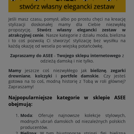
Jeśli masz czasu, pomysł, albo po prostu chęci na kreację
stylizacji doskonałej mamy dla Ciebie niezwykłą
propozycję.
Stwórz własny elegancki zestaw w
atrakcyjnej cenie
. Nasze kategorie z działu moda, bielizna
i to coś pozwolą Ci stworzyć stylizację bez wysiłku na
każdą okazję od wesela po wiejską potańcówkę.
Zapraszamy do ASEE
-
Twojego sklepu internetowego
z
odzieżą damską i nie tylko.
Mamy
jeszcze coś niezwykłego jak
bieliznę
,
zegarki
drewniane
,
kolczyki
i
portfele damskie
. Czy jesteś
gotowa na to coś, modną historię z Tobą w roli głównej?
Zapraszamy!
Najpopularniejsze kategorie w sklepie ASEE
obejmują:
Moda
: Oferuje najnowsze kolekcje stylowych,
modnych ubrań damskich od niezależnych polskich
producentów
.
Bielizna
: W tym biustonosze, stringi, figi, bielizna