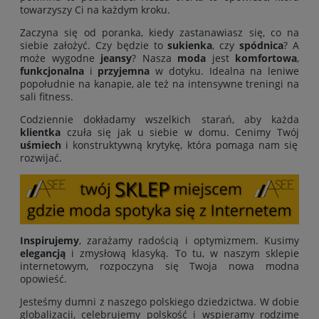
towarzyszy Ci na każdym kroku.
Zaczyna się od poranka, kiedy zastanawiasz się, co na
siebie założyć. Czy będzie to
sukienka
, czy
spódnica
? A
może wygodne
jeansy
? Nasza
moda
jest
komfortowa
,
funkcjonalna
i
przyjemna
w dotyku. Idealna na leniwe
popołudnie na kanapie, ale też na intensywne treningi na
sali fitness.
Codziennie dokładamy wszelkich starań, aby każda
klientka
czuła się jak u siebie w domu. Cenimy Twój
uśmiech
i konstruktywną krytykę, która pomaga nam się
rozwijać.
Inspirujemy
, zarażamy radością i optymizmem. Kusimy
elegancją
i zmysłową klasyką. To tu, w naszym sklepie
internetowym, rozpoczyna się Twoja nowa modna
opowieść.
Jesteśmy dumni z naszego polskiego dziedzictwa. W dobie
globalizacji, celebrujemy polskość i wspieramy rodzime