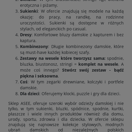
erotyczna i piżamy.
Sukienki
: W ofercie znajdują się modele na każdą
okazję: do pracy, na randkę, na rodzinne
uroczystości. Sukienki są dostępne w różnych
stylach, od eleganckich po casual.
Dresy
: Komfortowe bluzy damskie z kapturem i bez
kaptura
.
Kombinezony
: Długie kombinezony damskie, które
są must-have każdej kobiecej szafy.
Zestawy na wesele które tworzysz sama:
spodnie
,
bluzka
,
biustonosz
,
stringi
=
komplet na wesele
. A
może coś innego?
Stwórz swój zestaw - bądź
piękna i seksowna
.
Coś
: W tym zegarki drewniane, kolczyki i portfele
damskie.
Dla dzieci
: Oferujemy klocki, puzzle i gry dla dzieci.
Sklep ASEE, oferuje szeroki wybór odzieży damskiej i nie
tylko, w tym
sukienki
,
bluzki
,
spódnice
,
spodnie
,
kurtki
,
płaszcze
i wiele innych produktów również
dla domu
,
urody
,
sportu
,
zdrowia
i
dla dziecka
. W ofercie sklepu
znajdują się najnowsze kolekcje stylowych, modnych
ubrań damskich od niezależnych polskich