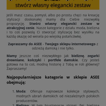
Jeśli masz czasu, pomysł, albo po prostu chęci na kreację
stylizacji doskonałej mamy dla Ciebie niezwykłą
propozycję.
Stwórz własny elegancki zestaw w
atrakcyjnej cenie
. Nasze kategorie z działu moda, bielizna
i to coś pozwolą Ci stworzyć stylizację bez wysiłku na
każdą okazję od wesela po wiejską potańcówkę.
Zapraszamy do ASEE
-
Twojego sklepu internetowego
z
odzieżą damską i nie tylko.
Mamy
jeszcze coś niezwykłego jak
bieliznę
,
zegarki
drewniane
,
kolczyki
i
portfele damskie
. Czy jesteś
gotowa na to coś, modną historię z Tobą w roli głównej?
Zapraszamy!
Najpopularniejsze kategorie w sklepie ASEE
obejmują:
Moda
: Oferuje najnowsze kolekcje stylowych,
modnych ubrań damskich od niezależnych polskich
producentów
.
Bielizna
: W tym biustonosze, stringi, figi, bielizna