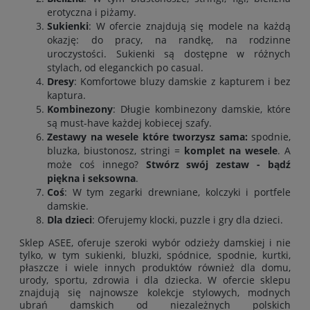
erotyczna i piżamy.
Sukienki
: W ofercie znajdują się modele na każdą
okazję: do pracy, na randkę, na rodzinne
uroczystości. Sukienki są dostępne w różnych
stylach, od eleganckich po casual.
Dresy
: Komfortowe bluzy damskie z kapturem i bez
kaptura
.
Kombinezony
: Długie kombinezony damskie, które
są must-have każdej kobiecej szafy.
Zestawy na wesele które tworzysz sama:
spodnie
,
bluzka
,
biustonosz
,
stringi
=
komplet na wesele
. A
może coś innego?
Stwórz swój zestaw - bądź
piękna i seksowna
.
Coś
: W tym zegarki drewniane, kolczyki i portfele
damskie.
Dla dzieci
: Oferujemy klocki, puzzle i gry dla dzieci.
Sklep ASEE, oferuje szeroki wybór odzieży damskiej i nie
tylko, w tym
sukienki
,
bluzki
,
spódnice
,
spodnie
,
kurtki
,
płaszcze
i wiele innych produktów również
dla domu
,
urody
,
sportu
,
zdrowia
i
dla dziecka
. W ofercie sklepu
znajdują się najnowsze kolekcje stylowych, modnych
ubrań damskich od niezależnych polskich