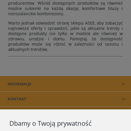
producentów. Wśród dostępnych produktów są również
modne sukienki na każdą okazję, komfortowe bluzy i
nonszalanckie kombinezony.
Warto jednak odwiedzić stronę sklepu ASEE, aby zobaczyć
najnowsze oferty i sprawdzić, jakie są aktualne trendy i
dostępne produkty nie tylko w modzie ale również w
zdrowiu, urodzie i domu. Pamiętaj, że dostępność
produktów może się różnić w zależności od sezonu i
aktualnych trendów.
INFORMACJE
KONTAKT
PRODUKT
Dbamy o Twoją prywatność
O NAS