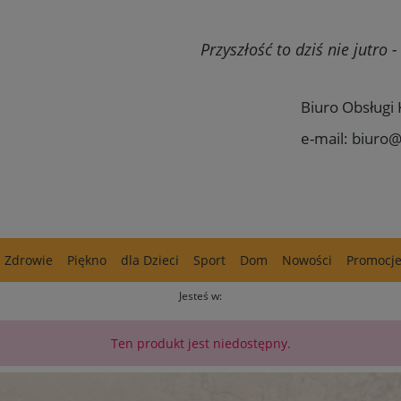
Przyszłość to dziś nie jutro
Biuro Obsługi 
e-mail: biuro@
Zdrowie
Piękno
dla Dzieci
Sport
Dom
Nowości
Promocj
Jesteś w:
Ten produkt jest niedostępny.