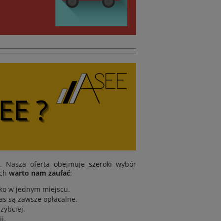
i. Nasza oferta obejmuje szeroki wybór
ych
warto nam zaufać
:
tko w jednym miejscu.
as są zawsze opłacalne.
zybciej.
i.