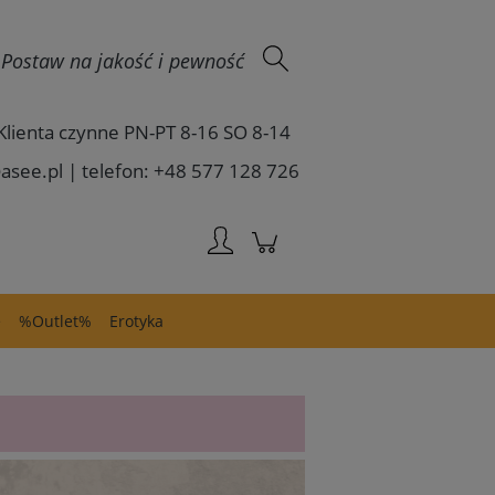
Zaloguj się
 - Postaw na jakość i pewność
Klienta czynne PN-PT 8-16 SO 8-14
asee.pl | telefon: +48 577 128 726
e
%Outlet%
Erotyka