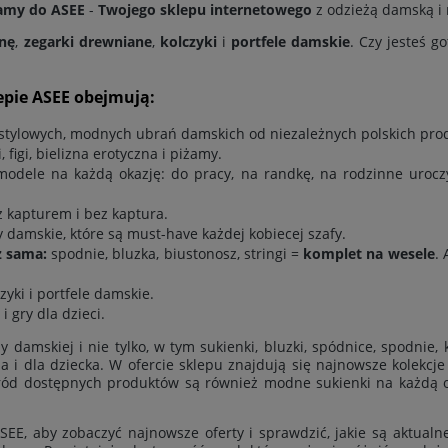
amy do ASEE
-
Twojego sklepu internetowego
z odzieżą damską i n
znę
,
zegarki drewniane
,
kolczyki
i
portfele damskie
. Czy jesteś g
epie ASEE obejmują:
e stylowych, modnych ubrań damskich od niezależnych polskich pr
, figi, bielizna erotyczna i piżamy.
 modele na każdą okazję: do pracy, na randkę, na rodzinne urocz
z kapturem i bez kaptura
.
 damskie, które są must-have każdej kobiecej szafy.
z sama:
spodnie
,
bluzka
,
biustonosz
,
stringi
=
komplet na wesele
.
zyki i portfele damskie.
i gry dla dzieci.
ży damskiej i nie tylko, w tym
sukienki
,
bluzki
,
spódnice
,
spodnie
,
ia
i
dla dziecka
. W ofercie sklepu znajdują się najnowsze kolekc
ród dostępnych produktów są również modne sukienki na każdą ok
EE, aby zobaczyć najnowsze oferty i sprawdzić, jakie są aktualn