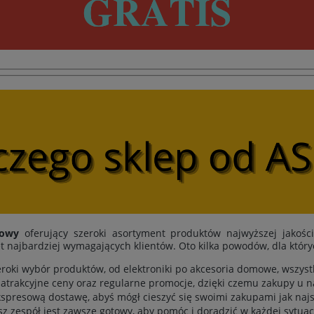
towy
oferujący szeroki asortyment produktów najwyższej jakośc
t najbardziej wymagających klientów. Oto kilka powodów, dla któr
eroki wybór produktów, od elektroniki po akcesoria domowe, wszys
atrakcyjne ceny oraz regularne promocje, dzięki czemu zakupy u n
spresową dostawę, abyś mógł cieszyć się swoimi zakupami jak najs
sz zespół jest zawsze gotowy, aby pomóc i doradzić w każdej sytuacj