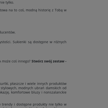
ie tylko.
otowa na to coś, modną historię z Tobą w
oducentów
.
ystości. Sukienki są dostępne w różnych
 A może coś innego?
Stwórz swój zestaw -
kurtki
,
płaszcze
i wiele innych produktów
je stylowych, modnych ubrań damskich od
azję, komfortowe bluzy i nonszalanckie
e trendy i dostępne produkty nie tylko w