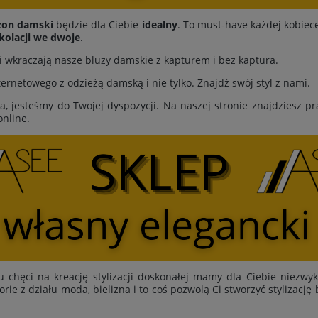
zon damski
będzie dla Ciebie
idealny
. To must-have każdej kobiece
kolacji we dwoje
.
cji wkraczają nasze bluzy damskie z kapturem i bez kaptura.
rnetowego z odzieżą damską i nie tylko. Znajdź swój styl z nami.
ia, jesteśmy do Twojej dyspozycji. Na naszej stronie znajdziesz 
online.
u chęci na kreację stylizacji doskonałej mamy dla Ciebie niezwy
orie z działu moda, bielizna i to coś pozwolą Ci stworzyć stylizacj