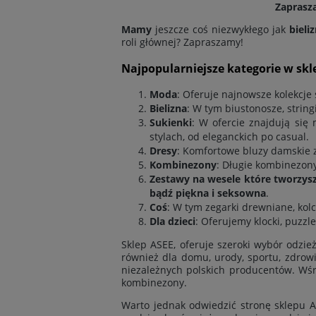
Zaprasz
Mamy
jeszcze coś niezwykłego jak
bieli
roli głównej? Zapraszamy!
Najpopularniejsze kategorie w skl
Moda
: Oferuje najnowsze kolekcj
Bielizna
: W tym biustonosze, stringi
Sukienki
: W ofercie znajdują się
stylach, od eleganckich po casual.
Dresy
: Komfortowe bluzy damskie 
Kombinezony
: Długie kombinezony
Zestawy na wesele które tworzys
bądź piękna i seksowna
.
Coś
: W tym zegarki drewniane, kolc
Dla dzieci
: Oferujemy klocki, puzzle 
Sklep ASEE, oferuje szeroki wybór odzie
również
dla domu
,
urody
,
sportu
,
zdrow
niezależnych polskich producentów. Wś
kombinezony.
Warto jednak odwiedzić stronę sklepu AS