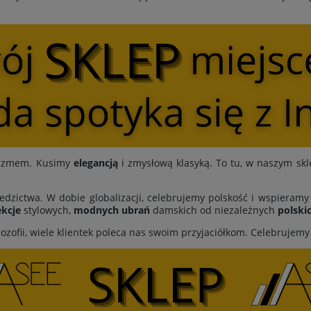
ymizmem. Kusimy
elegancją
i zmysłową klasyką. To tu, w naszym skl
edzictwa. W dobie globalizacji, celebrujemy polskość i wspieram
kcje
stylowych,
modnych ubrań
damskich od niezależnych
polski
lozofii, wiele klientek poleca nas swoim przyjaciółkom. Celebrujem