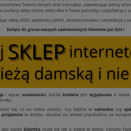
eczeństwo Twoich danych oraz transakcji, zapewniając pełną ochr
to zaufany sklep online, który dba o Twoje potrzeby i satysfakcję z 
jąc sklep ASEE, wybierasz jakość, bezpieczeństwo i satysfakcję z 
Dołącz do grona naszych zadowolonych klientów już dziś !
ja
i wyraz
osobowości
. Każda
kobieta
jest
wyjątkowa
, a moda 
 kroku.
iasz się, co na siebie założyć. Czy będzie to
sukienka
, czy
spó
i
przyjemna
w dotyku. Idealna na leniwe popołudnie na kanapie,
, aby każda
klientka
czuła się jak u siebie w domu. Cenimy Twó