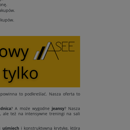
onę.
zakupów.
zakupów.
powinna to podkreślać. Nasza oferta to
dnica
? A może wygodne
jeansy
? Nasza
 ale też na intensywne treningi na sali
j
uśmiech
i konstruktywną krytykę, która